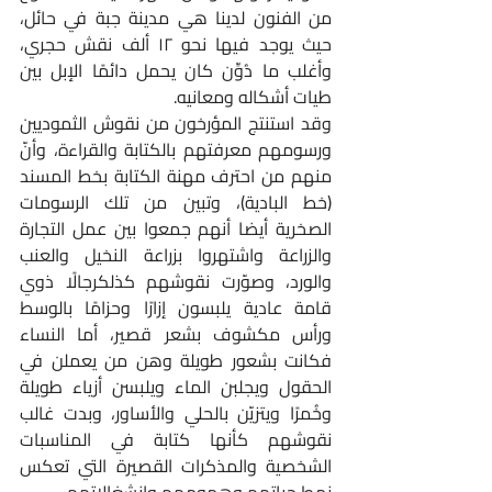
من الفنون لدينا هي مدينة جبة في حائل، 
حيث يوجد فيها نحو ١٢ ألف نقش حجري، 
وأغلب ما دُوِّن كان يحمل دائمًا الإبل بين 
طيات أشكاله ومعانيه.
وقد استنتج المؤرخون من نقوش الثموديين 
ورسومهم معرفتهم بالكتابة والقراءة، وأنّ 
منهم من احترف مهنة الكتابة بخط المسند 
(خط البادية)، وتبين من تلك الرسومات 
الصخرية أيضا أنهم جمعوا بين عمل التجارة 
والزراعة واشتهروا بزراعة النخيل والعنب 
والورد، وصوّرت نقوشهم كذلكرجالًا ذوي 
قامة عادية يلبسون إزارًا وحزامًا بالوسط 
ورأس مكشوف بشعر قصير، أما النساء 
فكانت بشعور طويلة وهن من يعملن في 
الحقول ويجلبن الماء ويلبسن أزياء طويلة 
وخُمرًا ويتزيّن بالحلي والأساور، وبدت غالب 
نقوشهم كأنها كتابة في المناسبات 
الشخصية والمذكرات القصيرة التي تعكس 