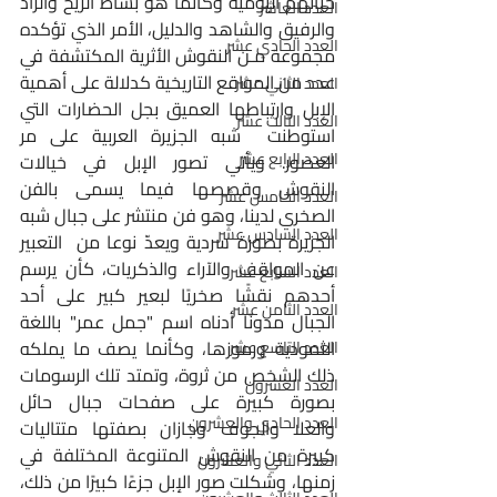
حياتهم اليومية وكأنما هو بساط الريح والزاد 
العدد العاشر
والرفيق والشاهد والدليل، الأمر الذي تؤكده 
العدد الحادي عشر
مجموعة مـن النقوش الأثرية المكتشفة في 
عدد من المواقع التاريخية كدلالة على أهمية 
العدد الثاني عشر
الإبل وارتباطها العميق بجل الحضارات التي 
العدد الثالث عشر
استوطنت  شبه الجزيرة العربية على مر 
العدد الرابع عشر
العصور. ويأتي تصور الإبل في خيالات 
النقوش وقصصها فيما يسمى بالفن 
العدد الخامس عشر
الصخري لدينا، وهو فن منتشر على جبال شبه 
العدد السادس عشر
الجزيرة بصورة سردية ويعدّ نوعا من  التعبير 
عن المواقف والآراء والذكريات، كأن يرسم 
العدد السابع عشر
أحدهم نقشًا صخريًا لبعير كبير على أحد 
العدد الثامن عشر
الجبال مدونًا أدناه اسم "جمل عمر" باللغة 
الثمودية ورموزها، وكأنما يصف ما يملكه 
العدد التاسع عشر
ذلك الشخص من ثروة، وتمتد تلك الرسومات 
العدد العشرون
بصورة كبيرة على صفحات جبال حائل 
العدد الحادي والعشرون
والعلا والجوف وجازان بصفتها متتاليات 
كبيرة من النقوش المتنوعة المختلفة في 
العدد الثاني والعشرون
زمنها، وشكلت صور الإبل جزءًا كبيرًا من ذلك، 