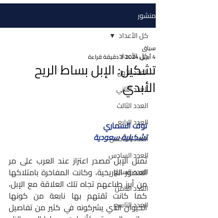
منشور
كل الأعداد
سياق
كل الأعداد
4 أبريل 2024
3 دقيقة قراءة
تشكيل: الإبل بساط الريح
العدد الأول
الأبدي
العدد الثاني
العدد الثالث
العدد الرابع
نوف السماري
تشكيلية سعودية
العدد الخامس
العدد السادس
تُمثل الإبل مصدر اعتزاز عند العرب على مر 
العصور التاريخية، وكانت المفاخرة بامتلاكها 
العدد السابع
من أبرز طباعهم تجاه تلك العلاقة مع الإبل، 
العدد الثامن
كما كانت ثقتهم بها نابعة من كونها 
العدد التاسع
الحيوان الذي يشركونه في كثير من تفاصيل 