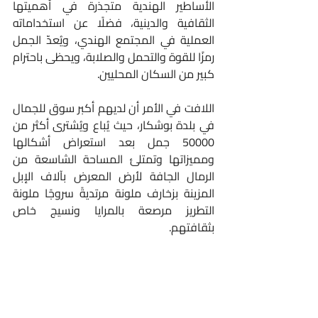
الأساطير الهندية متجذرة في أهميتها 
الثقافية والدينية، فضلًا عن استخداماته 
العملية في المجتمع الهندي، ويُعدّ الجمل 
رمزًا للقوة والتحمل والصلابة، ويحظى باحترام 
كبير من السكان المحليين.
اللافت في الأمر أن لديهم أكبر سوق للجمال 
في بلدة بوشكار، حيث يُباع ويُشترى أكثر من 
50000 جمل بعد استعراض أشكالها 
ومميزاتها وتمتلئ المساحة الشاسعة من 
الرمال الجافة لأرض المعرض بآلاف الإبل 
المزينة بزخارف ملونة مرتديةً سروجًا ملونة 
التطريز مرصعة بالمرايا ونسيج خاص 
بثقافتهم.