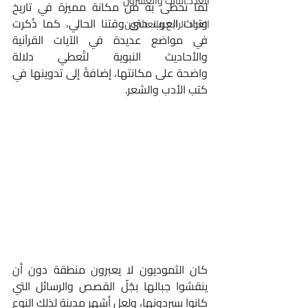
العدد الثالث والعشرون
لما تحظى به من مكانة مميزة في تاريخ 
وتراث العرب حتى وقتنا الحالي، كما ذُكرت 
العدد الرابع والعشرون
في مواضع عديدة في الآيات القرآنية 
والأحاديث النبوية لتُعطي دلالة 
واضحة على مكانتها، إضافةً إلى تدوينها في 
كتب الأدب والشعر.
كان الثموديون لا يعبرون منطقة دون أن 
ينقشوا جبالها بجُلّ القصص والرسائل التي 
كانوا يسردونها، ولعل أشهر مدينة لذلك النوع 