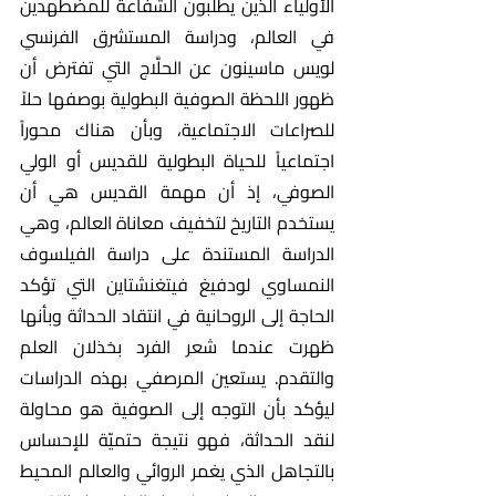
الأولياء الذين يطلبون الشفاعة للمضطهدين 
في العالم، ودراسة المستشرق الفرنسي 
لويس ماسينون عن الحلَّاج التي تفترض أن 
ظهور اللحظة الصوفية البطولية بوصفها حلاً 
للصراعات الاجتماعية، وبأن هناك محوراً 
اجتماعياً للحياة البطولية للقديس أو الولي 
الصوفي، إذ أن مهمة القديس هي أن 
يستخدم التاريخ لتخفيف معاناة العالم، وهي 
الدراسة المستندة على دراسة الفيلسوف 
النمساوي لودفيغ فيتغنشتاين التي تؤكد 
الحاجة إلى الروحانية في انتقاد الحداثة وبأنها 
ظهرت عندما شعر الفرد بخذلان العلم 
والتقدم. يستعين المرصفي بهذه الدراسات 
ليؤكد بأن التوجه إلى الصوفية هو محاولة 
لنقد الحداثة، فهو نتيجة حتميّة للإحساس 
بالتجاهل الذي يغمر الروائي والعالم المحيط 