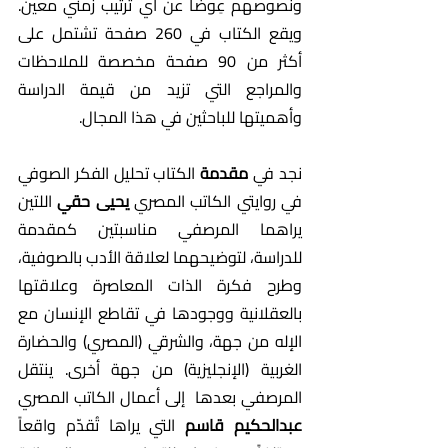
ونصوصهم عِوضاً عن أي ترتيب زمني معين. 
ويقع الكتاب في 260 صفحة تشتمل على 
أكثر من 90 صفحة مخصصة للملاحظات 
والمراجع التي تزيد من قيمة الدراسة 
وأهميتها للباحثين في هذا المجال.
نجد في 
مقدمة
 الكتاب تحليل الفكر الصوفي 
في روايتي الكاتب المصري
 يحيى حقي
 اللتين 
يراهما المرصفي مناسبتين كمقدمة 
للدراسة، لتوضيحهما لعلاقة الأدب بالصوفية، 
وطرح فكرة الذات المعاصرة وعلاقتها 
بالعقلانية ووجودها في تقاطع الإنسان مع 
الإله من جهة، والشرقي (المصري) والحضارة 
الغربية (الإنجليزية) من جهة أخرى. ينتقل 
المرصفي بعدها  إلى أعمال الكاتب المصري 
عبدالحكيم قاسم 
التي يراها تُقدّم واقعاً 