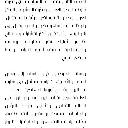
النصف الثاني بمُفاجآته السياسية التي غيَّرت 
خارطة الوطن العربي، وغيَّرت المشهد والفكر 
العربي وطموحاته وحاضره ورؤيته للمستقبل. 
ولهذا فهو لايستغرب ظهور الصوفية بل يرى 
بأنها ينبغى أن تكون أكثر انتشاراً حيث نحتاج 
لظهور الأولياء لنشر أفكارهم الروحانية 
والاجتماعية لتخفيف أعباء الحياة  وسط 
فوضى التاريخ. 
ويستند المرصفي في دراسته إلى بعض 
المصادر الأجنبية، كدراسة ميشيل دي سارتو 
عن الروحانية في أوروبا المعاصرة، حين حدد 
العلاقة بين نشأة الروحانية وزيادتها في 
النظام الثقافي والأدبي بزيادة البؤس 
والمأساة المحيطة بوصفها علاقة طردية، 
فكُلما زادت حالات العوز والحاجة زاد ظهور 