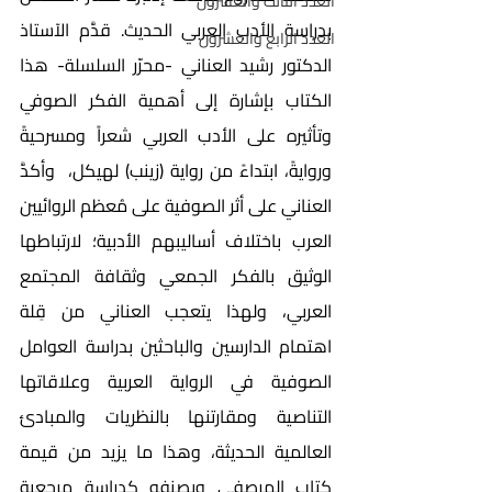
العدد الثالث والعشرون
بدراسة الأدب العربي الحديث. قدَّم الآستاذ 
العدد الرابع والعشرون
الدكتور رشيد العناني -محرّر السلسلة- هذا 
الكتاب بإشارة إلى أهمية الفكر الصوفي 
وتأثيره على الأدب العربي شعراً ومسرحيةً 
وروايةً، ابتداءً من رواية (زينب) لهيكل،  وأكدَّ 
العناني على أثر الصوفية على مُعظم الروائيين 
العرب باختلاف أساليبهم الأدبية؛ لارتباطها 
الوثيق بالفكر الجمعي وثقافة المجتمع 
العربي، ولهذا يتعجب العناني من قِلة 
اهتمام الدارسين والباحثين بدراسة العوامل 
الصوفية في الرواية العربية وعلاقاتها 
التناصية ومقارتنها بالنظريات والمبادئ 
العالمية الحديثة، وهذا ما يزيد من قيمة 
كتاب المرصفي ويصنفه كدراسة مرجعية 