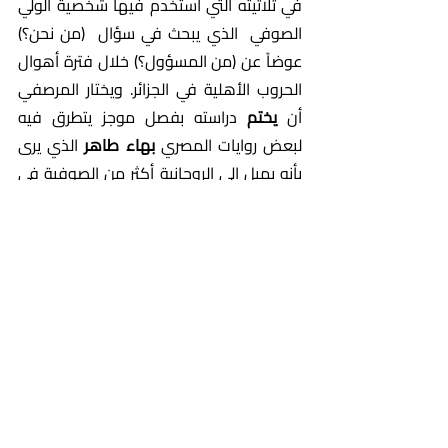
في ثلاثيته التي استخدم فيها شخصية الولي 
الصوفي  الذي يبحث في سؤال  (من نحن؟) 
عوضاً عن (من المسؤول؟) خلال فترة أهوال 
الحروب الأهلية في الجزائر. ويختار المرصفي  
أن 
يختم 
دراسته بفصل موجز يتطرق فيه 
لبعض روايات المصري
 بهاء طاهر
 الذي يرى 
بأنه يميل إلى الروحانية أكثر من الصوفية في 
طرحه للصراع بين الدنيوي والأخروي (أو 
اللادنيوي) وهذا مايجعله شبيهاً بالأدباء 
السابق ذكرهم من ناحية استخدامه لما هو 
لادنيوي كهروب من الزمن والتاريخ والفناء. 
يختم المرصفي دراسته باستخدام أعمال 
طاهر لتشهد على استمرارية وجود المثالية 
(المذهب المثالي) واستخدام الروحانية 
والصوفية لمقاومة   الاضطرابات التاريخية 