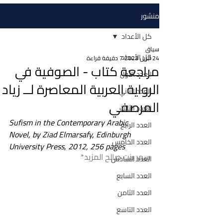
منشور
كل الأعداد
سياق
كل الأعداد
24 أبريل 2023
7 دقيقة قراءة
مراجعة كتاب - الصوفية في
العدد الأول
الرواية العربية المعاصرة لــ زياد
العدد الثاني
المرصفي
العدد الثالث
Sufism in the Contemporary Arabic 
العدد الرابع
Novel, by Ziad Elmarsafy, Edinburgh 
العدد الخامس
University Press, 2012, 256 pages
سمر بنت صالح المزيد*
العدد السادس
العدد السابع
العدد الثامن
العدد التاسع