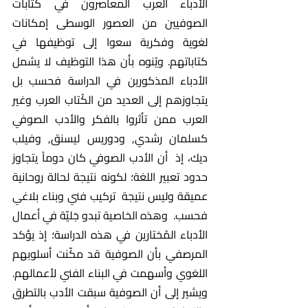
الأُدباء العرب المعاصرون في كتابات 
الصوفيين من العصور الوسطى إمكانات 
لغوية وفكرية سعوا إلى توظيفها في 
كتاباتهم. ويُنوه بأن هذا التوظيف لا يشمل 
الأدباء المذكورين في الدراسة فحسب بل 
يتجاوزهم إلى العديد من الكُتاب العرب وغير 
العرب ممن تأثروا بالفكر والأدب الصوفي 
كسلمان رشدي, ودوريس ليسنق, وفيلب 
ديك، إذ  أن الأدب الصوفي كان دوماً يتجاوز 
حدود تعبير اللغة؛ لكونه نتيجة لحالة روحانية 
عميقة وليس نتيجة  تركيب فني وبناء بلاغي 
فحسب.  وهذه الخاصية تبدو جَليّة في أعمال 
الأدباء المُختارين في هذه الدراسة؛ إذ يؤكد 
المرصفي بأن الصوفية قد مكّنت أسلوبهم 
اللغوي وأسهمت في البناء الفني لأعمالهم. 
ويشير إلى أن الصوفية سبقت الأدب بالتطرق 