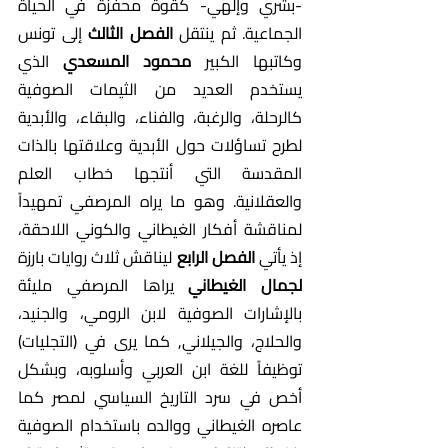
-بشري وإلهي- كقوة محفزة في الحياة 
الجماعية. ثم ينتقل
 الفصل الثالث
 إلى تونس 
وكاتبها الكبير 
محمود المسعدي 
الذي 
يستخدم العديد من الثيمات الصوفية 
كالرحلة، والرغبة، والفناء، والبقاء، والأبدية 
لطرح تساؤلات حول الأبدية وعلاقتها بالذات 
المقدسة التي أنتجها خطاب العلم 
والعقلانية. وهو ما يراه المرصفي تمهيداً 
لمناقشة أفكار الغيطاني والكوني اللاحقة، 
إذ يأتي 
الفصل الرابع 
ليناقش ثلاث روايات بارزة 
لجمال الغيطاني 
يراها المرصفي مليئة 
بالإشارات الصوفية لابن الرومي، والجنيد، 
والحلاج، والجيلاني, كما يرى في (التجليات)  
توظيفاً للغة ابن العربي وأسلوبه، وبشكل 
أخص في سرد التاريخ السياسي لمصر كما 
عاصره الغيطاني ووالده باستخدام الصوفية 