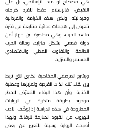
هي مصطلح أو مبدأ لاإسلامي، بل على 
النقيض، فالإسلام حفظ للفرد كرامته 
وفردانيته، ولكن هذه الكرامة والفردانية 
تتعرض إلى هجمات عدائية متتابعة في فترة 
مابعد الحرب، وهي محاصرة بين جهاز أمن 
دولة قمعي بشكل متزايد، وحالة الحرب 
الدائمة، والتفاوت المدني والاقتصادي 
المستمر والمتزايد.
ويشرح المرصفي المخاطرة الكبرى التي تربط 
بين بقاء تلك الذات الفردية وتعزيزها وعملية 
الكتابة، وأن هذا البقاء المُعرَّض للخطر 
موجود بطريقة متكررة في الروايات 
المطروحة في هذه الدراسة إذ يُوظّف الأدب 
للهروب من القيود الصارمة للرقابة. ولهذا 
أصبحت الرواية وسيلة للتعبير عن بعض 