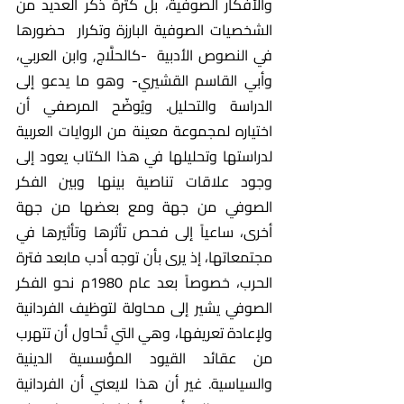
والأفكار الصوفية، بل كثرة ذكر العديد من 
الشخصيات الصوفية البارزة وتكرار  حضورها 
في النصوص الأدبية  -كالحلَّاج, وابن العربي، 
وأبي القاسم القشيري- وهو ما يدعو إلى 
الدراسة والتحليل. ويُوضّح المرصفي أن 
اختياره لمجموعة معينة من الروايات العربية 
لدراستها وتحليلها في هذا الكتاب يعود إلى 
وجود علاقات تناصية بينها وبين الفكر 
الصوفي من جهة ومع بعضها من جهة 
أخرى، ساعياً إلى فحص تأثرها وتأثيرها في 
مجتمعاتها، إذ يرى بأن توجه أدب مابعد فترة 
الحرب، خصوصاً بعد عام 1980م نحو الفكر 
الصوفي يشير إلى محاولة لتوظيف الفردانية 
ولإعادة تعريفها، وهي التي تُحاول أن تتهرب 
من عقائد القيود المؤسسية الدينية 
والسياسية. غير أن هذا لايعني أن الفردانية 