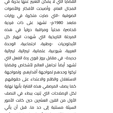
القضايا التي لا يمكن التعبير عنها بحرية في 
المجال العام، وأصبحت الأفكار والأصوات 
الصوفية -التي صارت متكررة في روايات 
مابعد 1980م- تشهد على ذات فردية 
مُحاصرة محلياً ومراقبة دولياً في هذه 
المرحلة التاريخية التي شَهدت انهيار كل 
الأيدلوجيات -وطنية، اجتماعية، الوحدة 
العربية، شيوعية، علمانية، ليبرالية، ليبرالية 
جديدة- في مقابل بروز قوى ردة الفعل التي 
تَشهد أيضاً تجاهل العالم لأشخاص وقضايا 
تركوا وحدهم لمواجهة أقدارهم، ولمواجهة 
الاستغلال والظلم والاعتداء على حقوقهم. 
كما يصف المرصفي هذه الفترة بأنها نهاية 
لكل الإصلاحات التي بُنيت ببطء في النصف 
الأول من القرن العشرين حين كانت الأمور 
السيئة مستتبة إلى حد ما، قبل أن يأتي 