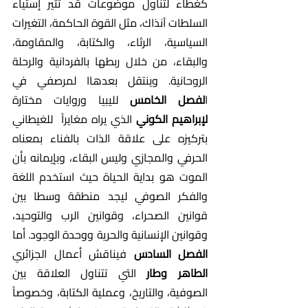
كغطاء لتناول موضوعات قد تثير إستياء 
السلطات آنذاك، مثل القوة الحاكمة، التغيرات 
السياسية، الرثاء، والكتابة، والمقاومة، 
والبقاء، من خلال ربطها بالفردانية والرحلة 
الروحانية. وينتقل بعدهاا لمرصفي في 
ا
لفصل الخامس
 لليبيا وروايات مختارة 
لإبراهيم الكوني 
الذي يراه مغايراً  للغيطاني 
بتركيزه على علاقة الذات بالفناء بمعناه 
الحرفي والمجازي وليس البقاء، وبإيمانه بأن 
الموت هو بداية الحياة حيث استخدم اللغة 
والفكر الصوفي ليجد منطقة وسطا بين 
قوانين الصحراء، وقوانين الرب والتوحيد، 
وقوانين الإنسانية والحرية ووحدة الوجود. أما 
الفصل السادس
 فيناقش أعمال الجزائري
الطاهر وطار
 التي تتناول العلاقة بين 
الصوفية، والتاريخ، وعملية الكتابة، وخصوصاً 