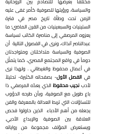
مختلفاً بعرضها للتصادم بين الروحانية 
والسياسة، ورؤيتها للصوفية كأمر عَفى عليه 
الزمن تحت وطأة تاريخ مصر في فترة 
الستينيات والسبعينيات من القرن الماضي؛ ما 
يعزوه المرصفي إلى مناصرة الكاتب لسياسة 
عبدالناصر آنذاك، ونرى في الفصول التالية  أن 
الصوفية والسياسة متداخلتان ومتواجدتان 
دوماً في واقع المجتمع المصري، كما يتمثّل 
في أعمال محفوظ والغيطاني . ولهذا نرى 
في 
الفصل الأول
- بصفحاته الكثيرة- تحليلاً 
لأدب 
نجيب محفوظ
 الذي يعدّه المرصفي ذا 
باع طويل مع الصوفية، وبأن طرحه الدؤوب 
للتساؤلات التي تربط العدالة بالمعرفة والفن 
يجعله من أهم الأدباء  الذين حاولوا فحص  
العلاقة بين الصوفية والإبداع الأدبي. 
ويستعرض المؤلف مجموعة من رواياته 