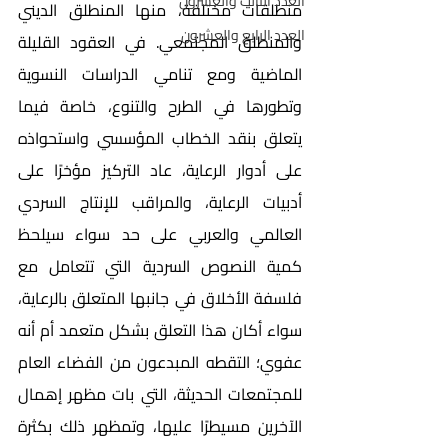
العدد الثالث والعشرون
منطلقات مختلفة، منها المنطلق الديني 
العدد الرابع والعشرون
والمنطلق المجتمعي. في العقود القليلة 
الماضية ومع تنامي الدراسات النسوية 
وتطورها في الطرح والتنوع، خاصة فيما 
يتعلق بنقد الخطاب المؤسسي واستحواذه 
على أدوار الرعاية، عاد التركيز مؤخرًا على 
أدبيات الرعاية، والمراقب للإنتاج السردي 
العالمي والعربي على حد سواء سيلحظ 
كمية النصوص السردية التي تتعامل مع 
فلسفة الأخلاق في جانبها المتعلق بالرعاية، 
سواء أكان هذا التعلق بشكل متعمد أم أنه 
عفوي؛ التقطه المبدعون من الفضاء العام 
للمجتمعات الحديثة، التي بات مظهر إهمال 
الآخرين مسيطرًا عليها، وتمظهر ذلك بكثرة 