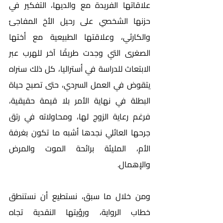
علاقاتها الفريدة مع والديها، التفكير في 
حزنها الشخصي على رحيل الأخ المفاجئ 
والكارثي، وعلاقتها الطبيعية مع أختها 
الصغرى التي وجدت طريقًا آخر للهرب عبر 
الابتعاث للدراسة في أستراليا، كل ذلك سنراه 
يتقوض في العمل السردي، حتى تصبح حياة 
البطلة في نهاية الأمر بلا قيمة حقيقية، 
فرغم رعاية الزوج لها، ومحاولاته في رتق 
جرحها العائلي نجدها أشبه ما تكون بغرفة 
الأم، المليئة برائحة الموت والمرض 
والإهمال.
ومن خلال ما سبق، نستطيع أن نستنطق 
خطاب الرواية، ورؤيتها النقدية تجاه 