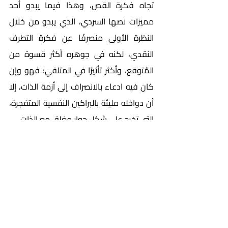
تجاه فكرة القص، وهذا فيما يبدو أحد 
مميزات نصها السردي، الذي يبدو من خلال 
النظرة الأولى منصرفًا عن فكرة التطرف 
النقدي، لكنه في جوهره أكثر قسوة من 
المُتوقع، وأكثر تأثيرًا في المتلقي؛ فهو وإن 
كان فيه ادعاء بالانصراف إلى أزمة الذات، إلا 
أن دواخله مليئة بالبراكين النفسية المتفجرة، 
التي تخرج على شكل حوار مغلق مع الذات. 
أخيرًا، وبالعودة إلى موضوع تسريد أخلاقيات 
الرعاية، لا تركز دراسات أخلاقيات الرعاية على 
الرعاية في سياق عائلي، غير أن هذا لا يمنع 
من استعارة منطلقاتها في دراسة أعمال 
أدبية تصوّر سياقات فردية وعائلية للرعاية. 