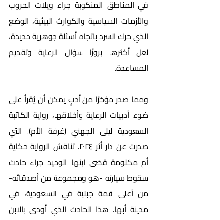
في المناطق المنكوبة جراء ويلات الحروب 
والأزمات السياسية والكوارث البيئية، الوضع 
الذي حرك السرد باتجاه أسئلة جوهرية جديدة، 
لعل أكثرها بروزًا سؤال الرعاية وتقديم 
المساعدة.
ومما صدر مؤخرًا من أدبٍ يمكن أن يُقرأ على 
ضوء أدبيات الرعاية وأخلاقها، رواية الكاتبة 
السعودية ليلى الجهني (غرفة الأم)، التي 
صدرت عن دار أثر ٢٠٢٤. تناقش الرواية حكاية 
أم مكلومة قضى ابنها الوحيد جراء حادث 
سقوط سيارته -هو ومجموعة من أصدقائه- 
من أعلى قمة جبلية في السعودية، في 
مدينة أبها. هذا الحادث الذي أودى بالابن 