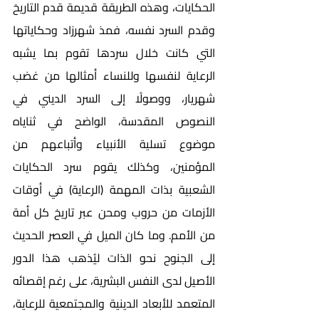
الحكايات، وهذه الطريقة قديمة قدم التاريخ 
وقدم السرد نفسه، فمذ شهرزاد وحكاياتها 
التي كانت خلال سردها تقوم بما يشبه 
الرعاية لنفسها وللنساء أمثالها من غضب 
شهريار، ووصولًا إلى السرد الديني في 
النصوص المقدسة، الواضح في ثناياه 
موضوع تسلية الأنبياء وأتباعهم من 
المؤمنين، وكذلك يقوم سرد الحكايات 
الشعبية بذات المهمة (الرعاية) في أوقات 
الأزمات من حروب ومحن عبر تاريخ كل أمة 
من الأمم. وما كان الميل في العصر الحديث 
إلى الجنوح نحو الذات ليُذهب هذا الدور 
الأصيل لدى النفس البشرية، على رغم إقصائه 
المتعمد للأبعاد الدينية والمجتمعية للرعاية، 