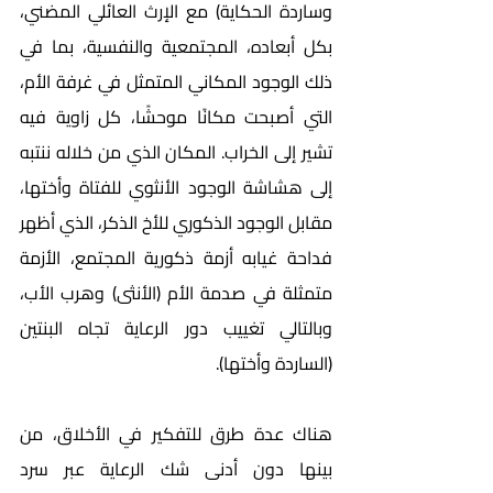
وساردة الحكاية) مع الإرث العائلي المضني، 
بكل أبعاده، المجتمعية والنفسية، بما في 
ذلك الوجود المكاني المتمثل في غرفة الأم، 
التي أصبحت مكانًا موحشًا، كل زاوية فيه 
تشير إلى الخراب. المكان الذي من خلاله ننتبه 
إلى هشاشة الوجود الأنثوي للفتاة وأختها، 
مقابل الوجود الذكوري للأخ الذكر، الذي أظهر 
فداحة غيابه أزمة ذكورية المجتمع، الأزمة 
متمثلة في صدمة الأم (الأنثى) وهرب الأب، 
وبالتالي تغييب دور الرعاية تجاه البنتين 
(الساردة وأختها).
هناك عدة طرق للتفكير في الأخلاق، من 
بينها دون أدنى شك الرعاية عبر سرد 