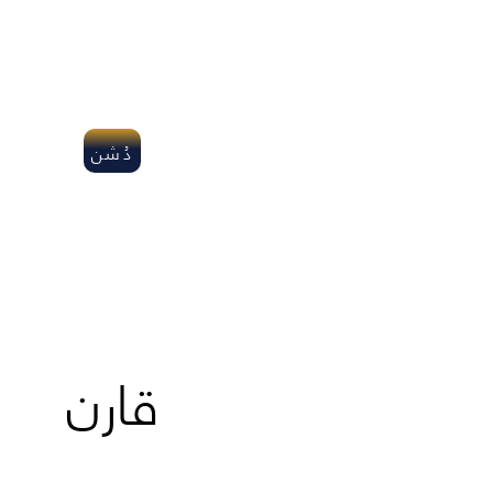
دُشن
قارن