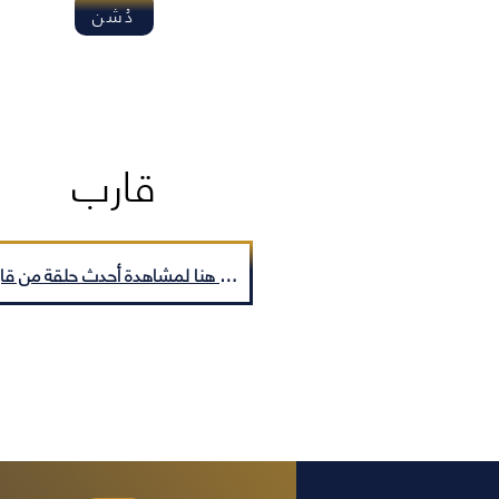
دُشن
قارب
أضعط هنا لمشاهدة أحدث حلقة من قارب