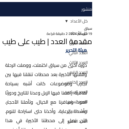
منشور
كل الأعداد
سياق
كل الأعداد
19 ديسمبر 2024
2 دقيقة قراءة
مقدمة العدد | طيب على طيب
العدد الأول
هيئة التحرير
العدد الثاني
العدد الثالث
دورة أخرى من سياق اكتملت، ووصلت الرحلة 
العدد الرابع
وقفتها الأخيرة بعد محطات تنقلنا فيها بين 
العدد الخامس
تجارب وموضوعات كانت أشبه بسياحة 
العدد السادس
ثقافية، رافقنا فيها الإبل وعدنا للتاريخ ودوزنّا 
العود، وسافرنا مع الخيال، وتأملنا الأحجار، 
العدد السابع
وأشدنا بالرعاية، وأخذنا حتى استراحة للنوم. 
العدد الثامن
الآن نصل إلى محطتنا الأخيرة في هذا 
العدد التاسع