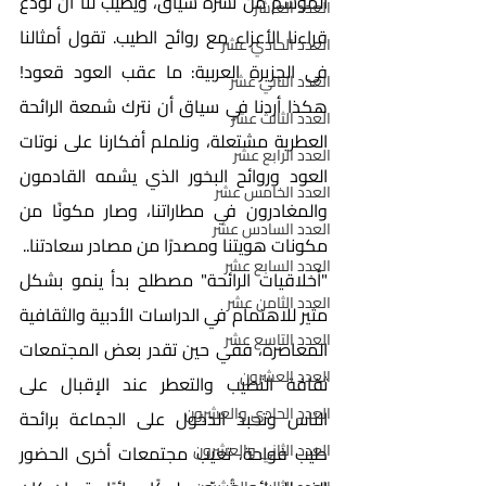
الموسم من نشرة سياق، ويطيب لنا أن نودع 
العدد العاشر
قراءنا الأعزاء مع روائح الطيب. تقول أمثالنا 
العدد الحادي عشر
في الجزيرة العربية: ما عقب العود قعود! 
العدد الثاني عشر
هكذا أردنا في سياق أن نترك شمعة الرائحة 
العدد الثالث عشر
العطرية مشتعلة، ونلملم أفكارنا على نوتات 
العدد الرابع عشر
العود وروائح البخور الذي يشمه القادمون 
العدد الخامس عشر
والمغادرون في مطاراتنا، وصار مكونًا من 
العدد السادس عشر
مكونات هويتنا ومصدرًا من مصادر سعادتنا..
العدد السابع عشر
"أخلاقيات الرائحة" مصطلح بدأ ينمو بشكل 
العدد الثامن عشر
مثير للاهتمام في الدراسات الأدبية والثقافية 
العدد التاسع عشر
المعاصرة، ففي حين تقدر بعض المجتمعات 
العدد العشرون
ثقافة التطيب والتعطر عند الإقبال على 
العدد الحادي والعشرون
الناس وتحبذ الدخول على الجماعة برائحة 
العدد الثاني والعشرون
طيب فواحة، تعيب مجتمعات أخرى الحضور 