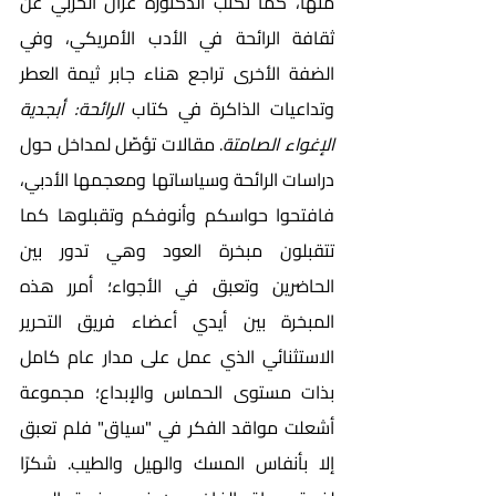
منها، كما تكتب الدكتورة غزال الحربي عن 
ثقافة الرائحة في الأدب الأمريكي، وفي 
الضفة الأخرى تراجع هناء جابر ثيمة العطر 
وتداعيات الذاكرة في كتاب 
الرائحة: أبجدية 
الإغواء الصامتة
. مقالات تؤصّل لمداخل حول 
دراسات الرائحة وسياساتها ومعجمها الأدبي، 
فافتحوا حواسكم وأنوفكم وتقبلوها كما 
تتقبلون مبخرة العود وهي تدور بين 
الحاضرين وتعبق في الأجواء؛ أمرر هذه 
المبخرة بين أيدي أعضاء فريق التحرير 
الاستثنائي الذي عمل على مدار عام كامل 
بذات مستوى الحماس والإبداع؛ مجموعة 
أشعلت مواقد الفكر في "سياق" فلم تعبق 
إلا بأنفاس المسك والهيل والطيب. شكرًا 