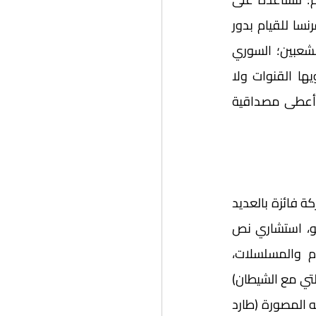
الإفصاح به والتعبير عنه. فالممثل السوري جلال الطويل -على سبيل المثال- جاء من فرنسا للقيام بدور 
المعلم وحيد الذي كانت له آلامه الخاصة من جراء ظلم النظام والقهر الذي طال الشعبين؛ السوري 
والكردي. ويمكن عد هذا الفيلم نافذة تطل على معاناة الشعب الكردي التي لا ترويها القنوات ولا 
تصورها، كما أنه يعطي أحاسيس صادقة نبعت من إتقان الممثلين لأدوارهم، وهو ما أعطى مصداقية 
عاصم الطخيس، مؤسس شريك والمدير العام لشركة 3rd action للإنتاج الفني، وهي شركة فائزة بالعديد 
من الجوائز الدولية ومتخصصة بكتابة سيناريو الأفلام والقصص المصورة. كاتب سيناريو، استشاري نص 
سينمائي، خريج مدرسة فانكوفر للأفلام الكندية – متخصص بكتابة سيناريو الأفلام والمسلسلات، 
والماجستير من جامعة فولماوث البربطانية في كتابة السيناريو. حصد فيلمه القصير (مقابلتي مع الشيطان) 
على أكثر من 40 جائزة دولية والسيناريوهات غير المنفذة على 35 جائزة، كما حصلت قصته المصورة (طارد 