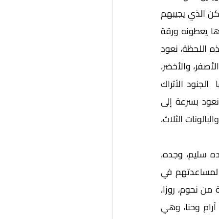
أشخاص يبحثون عن شخص ما، وعندما يصلون إلى وجهتهم، يسألون عن سليم حمو، ولكن الذي يجيبهم 
هو شيرو، وهو بعمر 47 الآن، ويخبرونه أن هناك امرأة من سويسرا تبحث عنهم، وعندها يعطونه ورقة 
مرسوم عليها شيء ما، ويسألونه ما إذا كان يعرف من في الصورة المرسومة، وفي هذه اللحظة، نعود 
إلى الماضي مع شيرو ذي الستة أعوام وعمه آرام، حيث يطلقون ثلاث بالونات تأخذ اللون الأصفر، والأخضر، 
والأحمر التي تمثل العلم الكردي، وما إن ترتفع هذه البالونات في السماء حتى يرميها  الجنود الأتراك 
بالرصاص؛ لتنفجر الخضراء والصفراء فقط، بينما تطير الحمراء في السماء عاليًا، وهنا، نعود بسرعة إلى 
الورقة التي يحملها شيرو وهو بعمر 47، وفي هذا المشهد نرى الرسمة تصور الشخصين والبالونات الثلاث، 
	يُقدَّم الفيلم من منظور شيرو في أغلب الوقت، وهو يتنقل بين عمه آرام، ووالده سليم، وجده، 
وكذلك في علاقته بجيرانه، وهم عائلة يهودية يزورها دومًا كل سبت مع عمه آرام؛ لمساعدتهم في 
إشعال نار الفانوس والموقد؛ إذ يعجزون عن إشعالها بأنفسهم، وهذه العائلة المكونة من نحوم، روزا، 
وحنا أقرب شيء لعائلة شيرو الثانية. كما أننا نلاحظ في الفيلم العلاقة الرومانسية بين آرام وحنا، وهي 