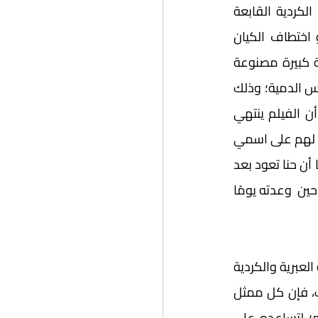
والديكتاتوري- ترفض الانضمام إلى الجيش السوري، وتفضّل الانضمام إلى المقاومة الكردية القابعة 
وسط الجبال. أما شيرو فيقوم المعلم  بإعداد مسرحية تحاكي واقعا افتراضيا، وهو اختطاف الكيان 
اليهودي لفلسطين، وضرورة اتحاد العرب ليستعيدوها من جديد، لكنه يقوم بوضع دمية كبيرة مصنوعة 
من القش، ويمرر السكين لكل طالب وطالبة لطعن الدمية، مع قيام أحد الطلاب بقطع رأس الدمية؛ وذلك 
لتقديمه لمن سيأتي من موظفي الدولة لتوصيل الكهرباء للقرية. وتجدر الإشارة إلى أن الفيلم ينتهي 
بسفر حنا وروزا إلى سويسرا بعد أن ساعدهم والد شيرو (سليم) بإصدار جوازات سفر مزورة لهم على اسمي 
والدته وزوجته المقتولة، وهنا يُكشفُ عن الرشاوى والفساد. وبعد سنة يتوفى نحوم، كما أن حنا تعود بعد 
غياب أربعين عامًا إلى المخيمات، وتلتقي شيرو ويتعرفان على بعضهما؛ لتفي حنا بوعدها حين  وعدته يومًا 
مما لا شك فيه أنه تجدر الإشادة بأداء الممثل السوري القدير جهاد عبدو في تعلمه للغة العبرية والكردية 
لأداء هذا الدور، وكذلك خبرته بقضية الفصل العنصري لإقليم كردستان. إضافة إلى ذلك، فإن كل ممثل 
في هذا العمل قد مثل دورًا وشخصية تليق به، وتحاكي ما في جوفه من رؤية وألم؛ لتساعده على 