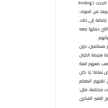
علاقة شائكة بسبب الاختلاف بينهما في المرجعية الدينية. ويمكننا القول إن نقطة الحدث (Inciting 
incident) هي مجيء المعلم وحيد حنوف إلى القرية؛ لتعليم سكانها اللغة العربية وغيرها من المواد، 
ولكونه من دمشق، فقد عزَّز هذا تحدثه باللغة العربية وتقريرها على الطلاب والطالبات. إضافة إلى ذلك، 
كان لأفكاره -من تمجيد شعارات حزب البعث في الوحدة العربية، والحرية والاشتراكية- التي حملها معه 
اتهم. 
	ولعل من أهم المشاهد التي تخبرنا عن طبيعة  أهل القرية وبساطتهم، وكونهم مسالمين، دون 
دوافع سياسية أو عرقية، ذلك المشهد الذي يسأل فيه المعلم وحيد طلابه: كيف يمكننا هزيمة الكيان 
اليهودي؟ فكانت إجابات الطلاب بريئة، مثل لعب مباراة لكرة القدم وهزيمتهم، أو اللعب معهم لعبة 
الشرطي والحرامي للقبض عليهم جميعًا، في حين أن  تعبيرات المعلم كانت على النقيض تمامًا؛ إذ كان 
مستاءً من الإجابات، لكن هذا المشهد تكرر مرة أخرى بعد فترة من الزمن، بعد أن لقنهم المعلم 
المفاهيم الخاطئة عن الكره والعرقية، فيقوم بتكرار السؤال السابق نفسه، لتأتي الإجابات مختلفة، مثل: 
أن نجمعهم وننحرهم، ونرميهم في البحر؛ لتأكلهم القروش والحيتان، وهنا نلحظ بوضوح التغير الفكري 