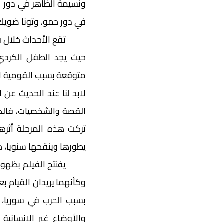
في دور حمو، وتونا ضويك في
متوقعة بسبب القومية ا
يطورها وينقحها سنويا، حتى ظهرت بشكلها