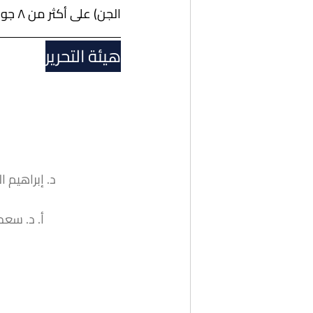
الجن) على أكثر من ٨ جوائز دولية.
هيئة التحرير
د. إبراهيم ا
أ. د. سعد