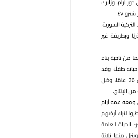
ونسيمة الظاهر في دور شمسة، وإيفان آندرسون في دور سودا، وإسماعيل زاغروس في دور آرام، وزايرك 
رو ٤٧.
	تقع الأحداث خلال فترة حكم حافظ الأسد عام 1980م، في قرية صغيرة على الحدود التركية السورية، 
حيث يجد الطفل الكردي شيرو نفسه متسائلًا، كيف لعالمه الصغير أن يتغير تغيرًا جذريًا وبطريقة غير 
لابد لنا عند الحديث عن الفيلم (جيران) من معرفة سبب خروج الفيلم بهذه الصورة، لاسيما من ناحية بناء 
القصة والشخصيات، فالكاتب والمخرج مانو خليل كردي سوري، عاش هذه المرحلة من حياته طفلًا، وقد 
تركت هذه المرحلة أثرها في شخصيته بشكل عميق، حتى إنه قام بكتابة القصة قبل 26 عامًا، وظل 
	يفتتح الفيلم بظهور رأس شيرو ذي الست سنوات، وبعدها يختفي، ويظهر مرة أخرى ومعه عمه آرام 
وكأنهما يريدان القيام بعمل ما، لكننا ننتقل إلى مخيم للاجئين الأكراد السوريين الذين اضطروا لترك أرضهم 
بسبب الحرب في سوريا، مثلهم مثل بقية السوريين حاليًا، وهنا نلاحظ -ولو بشكل يسير- الحياة العامة 
والأوضاع غير الإنسانية التي يعيشون فيها، ونجد سيارة من الأمم المتحدة تتوقف وينزل منها ثلاثة 