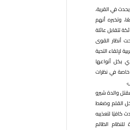
مع شيرو نحن لا نرى فقط حياته؛ لأن وجوده مع مختلف الأعمار يعطينا نظرة شاملة عما يحدث في القرية، 
كما أن علاقته بوالدته (روشان) قوية، فهي دومًا تقول له كلمات تشع حبًا وتشجيعًا، وتخبره أنهم 
سيذهبون إلى مقابلة عائلتها هذا العيد عبر الحدود السورية التركية. ومن بين السياج الشائكة تتقابل عائلة 
روشان الموجودة في الجانب التركي، وعائلة سليم الموجودة في الجانب السوري تحت أنظار القوى 
العسكرية من كلا الجانبين، وكل جانب منهما يرغم الأكراد على التحدث باللغة التركية والعربية لإلقاء التحية 
خلال 15 دقيقة فقط، وفي هذا المشهد نرى المأساة التي يعيشها الشعب الكردي بكل أنواعها 
وأصنافها، من القمع والإجبار على التعلم والتحدث بلغة لا تنتمي إليهم، كان ذلك بارزًا خاصة في نظرات 
.
	ومن الأحداث المهمة التي يمكن عدّها نقطة المنتصف (Mid-point) هي مسألة مقتل والدة شيرو 
(روشان) عندما كان أحد الضباط الأتراك يراقبها ببندقيته من أجل التسلية، لكن زميله أدخل القلم وضغط 
الزناد؛ ليقتل روشان ويسبب الفاجعة لعائلة شيرو وبداية المشاكل لآرام؛ إذ كان هذا الحدث كافيًا لتعذيبه 
وإجباره على الالتحاق بالجيش، غير أن شخصية آرام -التي تُعدُّ الشخصية المضادة للنظام الظالم 