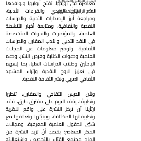
العدد الثالث والعشرون
معاصرة في رؤيتها، تفتح أبوابها ونوافذها 
لنشر النتاج النقدي والقراءات الأدبية، 
العدد الرابع والعشرون
ومراجعة أبرز الإصدارات الأدبية والدراسات 
النقدية والثقافية، ومتابعة أخبار الأنشطة 
العلمية، والمؤتمرات والندوات المتخصصة 
في النقد الأدبي والأدب المقارن والدراسات 
الثقافية، وتوفير معلومات عن المجلات 
العلمية ودعوات الكتابة وفرص النشر، ودعم 
الباحثين وطلاب الدراسات العليا، بما يُسهم 
في تعزيز الروح النقدية وإثراء المشهد 
الثقافي العربي ونشر الثقافة النقدية.
ولأن الدرس الثقافي والمقارن، تنظيرا 
وتطبيقًا، يقف اليومَ على مفترق طرق، فقد 
ارتأينا أن تركز النشرة على واقع النظرية 
وتطبيقاتها المختلفة، وبينيّتها وتعالقها مع 
شتى الحقول العلمية المعرفية، ومجالات 
الفكر المعاصر؛ بقصدِ أنْ تزيد النشرة من 
إلمام مجتمع القرّاء بالتخصص واشتغالاته 