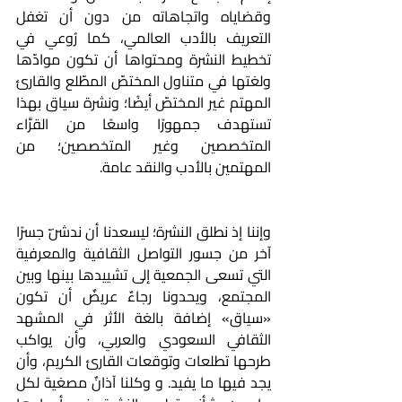
وقضاياه واتجاهاته من دون أن تغفل 
التعريف بالأدب العالمي، كما رُوعي في 
تخطيط النشرة ومحتواها أن تكون موادّها 
ولغتها في متناول المختصّ المطّلع والقارئ 
المهتم غير المختصّ أيضًا؛ ونشرة سياق بهذا 
تستهدف جمهورًا واسعًا من القرَّاء 
المتخصصين وغير المتخصصين؛ من 
المهتمين بالأدب والنقد عامة.
وإننا إذ نطلق النشرة؛ ليسعدنا أن ندشّن جسرًا 
آخر من جسور التواصل الثقافية والمعرفية 
التي تسعى الجمعية إلى تشييدها بينها وبين 
المجتمع، ويحدونا رجاءٌ عريضٌ أن تكون 
«سياق» إضافة بالغة الأثر في المشهد 
الثقافي السعودي والعربي، وأن يواكب 
طرحها تطلعات وتوقعات القارئ الكريم، وأن 
يجد فيها ما يفيد. و وكلنا آذانٌ مصغية لكل 