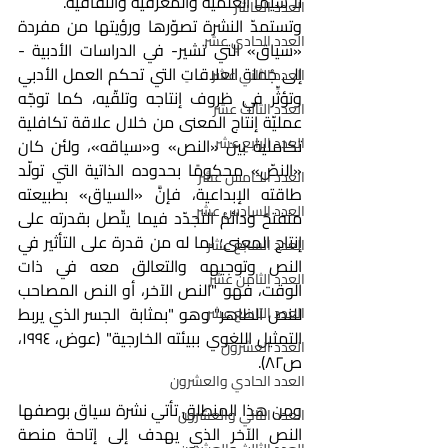
لا سيّما العلمية والمعرفية والثقافية.
العدد العاشر
وتستمدّ النشرة تصوّرها ورؤيتها من مفردة 
العدد الحادي عشر
«سياق» التي تشير- في الدراسات الأدبية - 
إلى جُملة العلاقاتِ التي تحكم العمل الأدبي 
العدد الثاني عشر
وتؤثِّر في ظروف إنتاجه وتلقّيه، كما توجّه 
العدد الثالث عشر
عمليّة إنتاج المعنى من خلال علاقة تكافلية 
العدد الرابع عشر
تكاملية بين «النص» و«سياقه»، ولئن كان 
«النصّ» محكومًا بحدوده الذاتية التي تولّد 
العدد الخامس عشر
طاقته الإبداعية، فإنَّ «السياق» بطبيعته 
العدد السادس عشر
منفتحٌ ودائمُ التجدّد فيما يتّصل بقدرته على 
إنتاج المعنى؛ لما له من قدرة على التأثير في 
العدد السابع عشر
النص وتوجيهه والتعالق معه في ذات 
العدد الثامن عشر
الوقت، فهو "النص الآخر، أو النص المصاحب 
للنص الظاهر" وهو "بمثابة  الجسر الذي يربط 
العدد التاسع عشر
التمثيل اللغوي ببيئته الخارجية" (عوض، ١٩٩٤، 
العدد العشرون
ص٨٢).
العدد الحادي والعشرون
ومن هذا المنطلق تأتي نشرة سياق بوصفها 
العدد الثاني والعشرون
النص الآخر الذي يهدف إلى إتاحة منصة 