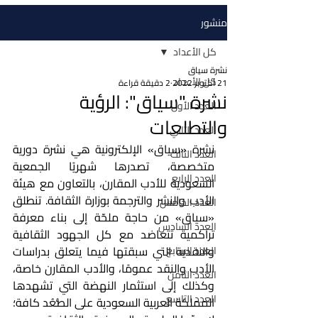
منشور
كل الأعداد
نشرة سياق
كل الأعداد
21 أكتوبر 2022
2 دقيقة قراءة
نشرة "سياق": الرؤية
العدد الأول
والتطلعات
العدد الثاني
نشرة «سياق» الإلكترونية هي نشرة دورية 
العدد الثالث
متخصصة، تصدرها شهريًا الجمعية 
العدد الرابع
السعودية للأدب المقارن، بالتعاون مع هيئة 
الأدب والنشر والترجمة بوزارة الثقافة. تنطلق 
العدد الخامس
«سياق» من حاجة ملحّة إلى بناء معرفة 
العدد السادس
تراكمية تتعاضد مع كل الجهود الثقافية 
والنقدية التي سبقتها فيما يتعلق بدراسات 
العدد السابع
الأدب والنقد عمومًا، والأدب المقارن خاصة، 
العدد الثامن
وكذلك إلى استثمار النهضة التي تشهدها 
العدد التاسع
المملكة العربية السعودية على الصُّعُد كافة؛ 