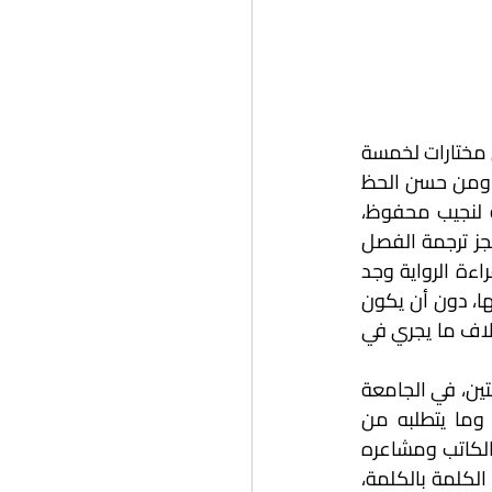
وإنما جاء عن طريق الصدفة المحضة، وذلك باختيار فصل من روايتي "فخاخ الرائحة" ضمن مختارات لخمسة 
روائيين سعوديين، لصالح مجلة بانيبال المعنية بترجمة الأدب العربي، التي تصدر في لندن. ومن حسن الحظ 
أن جرى تكليف المترجم البريطاني أنتوني كالدربانك، الذي سبق له ترجمة أعمال روائية لنجيب محفوظ، 
وصنع الله إبراهيم، وميرال الطحاوي وغيرهم، بترجمة ذلك الفصل من روايتي. وما إن أنجز ترجمة الفصل 
المتفق عليه، طلب من الناشر أن يحصل على الرواية كاملة بهدف قراءتها، وربما بعد قراءة الرواية وجد 
فيها ما يتفق مع ذائقته ويتماس مع وجدانه، فقرر بالاتفاق معي أن يعمل على ترجمتها، دون أن يكون 
هناك أي مراسلات، أو اتفاق مبدئي مع ناشر أجنبي، وهي مغامرة تُحسب له، لأن ذلك خلاف ما يجري في 
تلك كانت الخطوة الأولى قبل نحو عشرين عامًا، وبعد أن نُشرت الرواية في طبعتين متزامنتين، في الجامعة 
الأمريكية بالقاهرة، وفي بنجوين نيويورك، اكتشفتُ جدّية العمل المُترجَم وتعقيداته، وما يتطلبه من 
لقاءات عمل مستمرة ومراجعة دقيقة بين المترجم والمؤلف، ومحاولة فهم أحاسيس الكاتب ومشاعره 
حين كتب هذه العبارة أو تلك؛ كل ذلك بهدف نقل المعنى العميق للجُمل، وليس نقل الكلمة بالكلمة، 