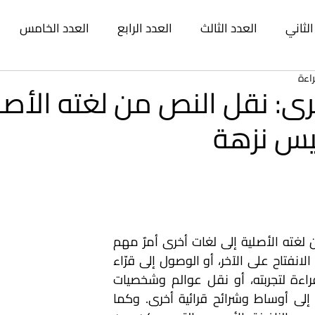
الثاني
العدد الثالث
العدد الرابع
العدد الخامس
العدد التاسع
العدد العاشر
العدد الحادي عشر
ال
رى: نقل النص من لغته الأصل
يس نزهة
 عشر
العدد الخامس عشر
العدد السادس عشر
العد
سع عشر
العدد العشرون
العدد الحادي والعشرون
الع
لا شك أن نقل النص من لغته الأصلية إلى لغات أخرى أمرٌ مهم 
الرابع والعشرون
للكاتب، سواء عن طريق الانفتاح على الآخر، أو الوصول إلى قرّاء 
جدد واتساع مساحة القراءة لتجربته، أو نقل عوالم وشخصيات 
رواياته وأعماله السردية إلى أوساط وشرائح قرائية أخرى. وكما 