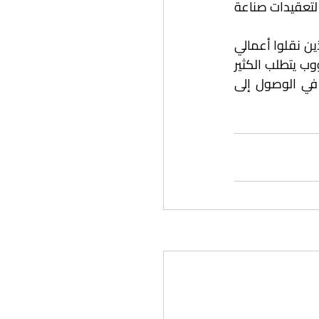
أيضًا، سيقود إلى تحديات جديدة، لعل أهمها، ضمان مستوى عال من الاحترافية والفهم لتعقيدات صناعة 
وختامًا يمكنني القول عن طريق تجربتي المتنوعة في التعامل مع عدد من المترجمين الذين نقلوا أعمالي 
إلى لغات أخرى إنَّ نقل النص من لغته الأصلية إلى لغة أخرى ليس نزهة، بل هو عمل دؤوب يتطلب الكثير 
من الجهد والإخلاص والمهارة والعمل الجاد؛ لإعطاء العمل المترجَم فرصة حقيقية في الوصول إلى 