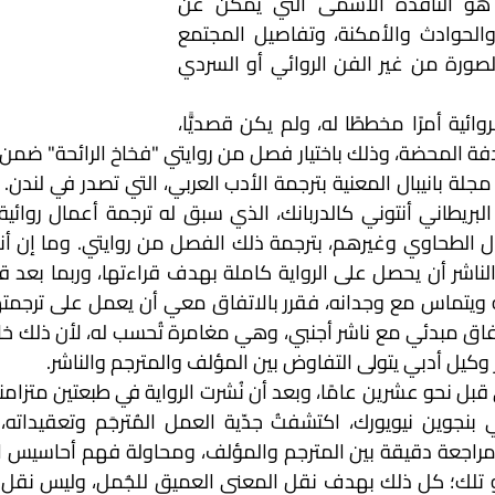
ندرك جيدًا، فإن الأدب هو النافذة الأسمى التي يمكن عن 
طريقها تأمل الحكايات والحوادث والأمكنة، وتفاصيل المجتمع 
الذي يبدو غير مكتمل الصورة من غير الفن الروائي أو السردي 
لم تكن ترجمة أعمالي الروائية أمرًا مخططًا له، ولم يكن قصديًّا، 
وكيل أدبي يتولى التفاوض بين المؤلف والمترجم والناشر.