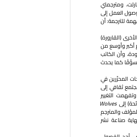
وهذا ما عايشته مع مترجمي البريطاني كالدربانك، ومترجمي الفرنسي إيمانويل فارلت، ومترجمتي 
الإيطالية مونيكا روكو، وغيرهم. تلك الترجمات الجادَّة والمتميزة هي التي أسهمت في وصول العمل إلى 
ناشرين متميزين، وجوائز، وقراء، ونقَّاد، وجولات في تلك الدول، وهو في نظري النتيجة المهمة للترجمة: أن 
ولا شك أن ترجمة العمل الأول "فخاخ الرائحة" إلى أكثر من لغة، فتحت النوافذ للأعمال الأخرى (القارورة) 
و(الحمام لا يطير في بريدة) و(رحلة الفتى النجدي) وغيرها، وتعلَّمت من كل ذلك أن العالم أكبر وأوسع من 
لغة وحيدة، وأن القارئ مختلف بين هذه اللغات، وحتى صناعة النشر أكثر احترافية وجودة، وأن الكاتب 
يجب أن يكون كاتبًا فحسب، متفرغًا لنصه الأدبي، لا أن يكون كاتبًا ومحرِّرًا ومفاوضًا ومسوِّقًا كما يحدث 
لم أكن متحفظًا تجاه تحرير نصي الأدبي في اللغات الأخرى، بل منفتحًا تمامًا على اقتراحات المحرِّرين في 
دور النشر الأجنبية. أتفهم جيدًا تباين اللغات، واختلاف وقعها وتأثيرها في القارئ من مجتمع ثقافي إلى 
آخر، لهذا تقبَّلت فكرة تغيير عنوان (فخاخ الرائحة) في اللغتين الإنجليزية والفرنسية، وتفهمت التغيير 
حة) إلى 
Wolves 
سيجعل لها وقعًا أكبر لدى ذائقة القارئ الغربي، فالعلاقة بين المؤلف والمترجم 
والمحرر والوكيل الأدبي والناشر هي علاقة تكاملية، والمشاركة بينهم تنتج في النهاية صناعة نشر 
كما لم تكن ترجمة النص الأدبي، بالذات الرواية، أمرًا سهلًا، فأحيانًا تتغير لغة النص في أحد الفصول، 