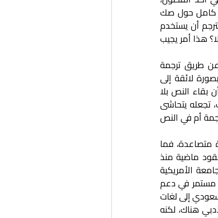
وبالتالي لا بد أن يكون المترجم يقظًا، فمثلًا في نهاية رواية (القارورة) كان هناك فصل كامل حول صك 
الطلاق للشخصية المحورية منيرة الساهي، وكان مكتوبًا بلغة قانونية خاصة، حاول المترجم أن يستخدم 
لغة مماثلة أو موازية، هل نجح أم لا؟ وهل نقل دور اللغة وتأثيرها في هذا الفصل أم لا؟ هذا أمر يجيب 
هذه التجارب والتفاصيل الصغيرة التي مرَّ بها -بلا شك- كثير من الزملاء الروائيين، عن طريق ترجمة 
أعمالهم، تجعلنا ندرك أن حرص الكاتب على جودة ترجمة نصه الأدبي، يعني أن يُقدّم بصورة لائقة إلى 
ثقافة أخرى جديدة، ويُوضع اسمه في قائمة اهتمامات القارئ الأجنبي، ففي نظري أن بقاء النص بلا 
ترجمة أفضل من ظهوره في ترجمة رديئة تترك أثرًا سلبيًّا لدى القارئ تجاه اسم المؤلف، تجعله يتحاشى 
اقتناء أي كتاب مستقبلًا لهذا المؤلف، لأن القارئ لا يعنيه ما إذا كانت المشكلة في الترجمة أم في النص 
وفي نظري أن مستقبل حركة ترجمة الأعمال الأدبية العربية إلى لغات أخرى يسير بوتيرة متصاعدة، فما 
يحدث الآن من ترجمة أعمال أدبية عربية مهمة يمثل قفزة كبيرة إذا ما قورن ذلك بعقود ماضية منذ 
ستينيات القرن الماضي، مرورًا بالتسعينيات ومطلع الألفية التي ظهرت فيها دار نشر الجامعة الأمريكية 
بالقاهرة، فما يحدث الآن عن طريق ما تقوم به هيئة الأدب والنشر والترجمة، من عمل مستمر في دعم 
الأدب السعودي، وترجمته إلى مختلف اللغات، والزخم الذي تشهده حركة ترجمة الأدب السعودي إلى لغات 
عالمية مختلفة، هو جزء من انفتاحنا الثقافي نحو العالم، وإسهام في وصول صوتنا الأدبي هناك، لكنه 