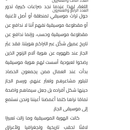
العدد الثالث والعشرون
اللغة، لهذا عندما نجد صراعات كبيرة تدور 
العدد الرابع والعشرون
حول تراث موسيقي لمنطقة أو أصل لأغنية 
أو مقطوعة موسيقية نفهم أننا لا ندافع عن 
مقطوعة موسيقية وحسب، وإنما ندافع عن 
تاريخ عميق شكّل عبر التراكم هويتنا. فقد عبّر 
الجاز عند ظهوره عن هوية آلام الزنوج الذين 
رضخوا لعبودية أسست لهم هوية موسيقية 
بدأت عند العمال ممن يجمعون الحصاد 
لتبلور مشاعرهم وتعبّر عنهم، ورسم الجاز 
حينها شكل أفراده بل جعل سيماهم واضحة 
تمامًا نراها كلما أغمضنا أعيننا ونحن نستمع 
إلى موسيقى الجاز.
     كانت الهوية الموسيقية وما زالت تعبيرًا 
لافتًا لحقب تاريخية ولجغرافيا ولأعراق 