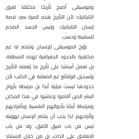
وموسيقى أصبح تأريخًا مختلفا لغرق 
التايتانيك؛ لأن التأريخ هذه المرة سرد قصة 
إنسان التايتانيك وليس الجسد الضخم 
للسفينة وحسب.
   تؤرخ الموسيقى للإنسان وتنتصر له غير 
مكتفية بالحدود الجغرافية لهذه المنطقة، 
بل تعمل أساسًا على تأريخ ما يُغفله التأريخ 
وتسجيل الوقائع غير المعلنة في الكتب؛ لأن 
حدودها ليست مرئية أبدًا بل مرتبطة بأرواح 
البشر الذين أقاموا وعاشوا في هذا المكان 
ومرتبطة أيضًا بأحوالهم النفسية وبأفراحهم 
وأتراحهم. لذا يجب أن ينتصر الإنسان لهويته 
ليس من باب ضيق الأفق، ولا من باب 
الانغلاق على الذات، بل من خلال الاستناد 