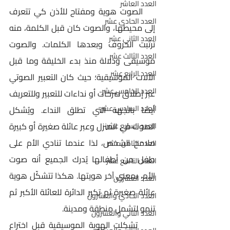
العدد العاشر
    الصوت هوية ومفتاح للأذن كي تتعرف 
العدد الحادي عشر
إلى محيطها، والصوت كان قبل الكلمة، منه 
العدد الثاني عشر
ترتبت الحروف وبعدها الكلمات. والصوت 
العدد الثالث عشر
موسيقى ودلالة منذ بدء الخليقة وما قبل 
العدد الرابع عشر
الآلات الموسيقية؛ حيث كان التعبير الصوتي 
العدد الخامس عشر
عبر إطلاق صرخات أو نداءات للتعبير وللتعريف 
العدد السادس عشر
أيضًا بالجهة التي تطلق النداء. ويُشكل 
الصوت في المنزل وعبر عائلة صغيرة أو كبيرة 
العدد السابع عشر
ملامح الشخص، لذا عندما تنادي الأم على 
العدد الثامن عشر
طفل من أطفالها يُدرك الجميع أنه صوت 
العدد التاسع عشر
الأم، بمعنى آخر هويتها. هكذا تتشكّل هوية 
العدد العشرون
عائلة صغيرة ثم تكبر الدائرة للعائلة الأكبر ثم 
العدد الحادي والعشرون
تنمو لتشمل منطقة ومدينة.
العدد الثاني والعشرون
     تشكلت الهوية الموسيقية قبل اختراع 