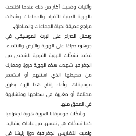
وأثنيات وذهبت أكثر من ذلك عندما اختلطت 
بالهوية الدينية للأفراد والجماعات وشكلّت 
مراجع عميقة لحياة الجماعات والمناطق.
ويمثل الصراع على الإرث الموسيقي في 
جوهره صراعًا على الهوية والأرض والانتماء، 
فكما تشكّلت الهوية الفردية للشخص من 
الجغرافيا شهدت هذه الهوية حروبًا ومعارك 
من محيطها الذي استلهم أو استعمر 
موسيقاها وأعاد إنتاج هذا الإرث بطرق 
مختلفة أو مغايرة في سطحها ومتشابهة 
في العمق منها.
    وشكّلت موسيقانا العربية هوية لجغرافيا 
كما تشكّلت هي نفسها من عادات وتقاليد، 
ولعبت التضاريس الجغرافية دورًا رئيسًا في 