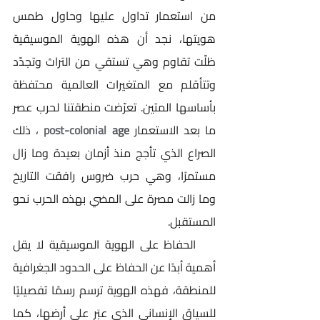
من استعمار تداول عليها وحاول طمس 
هويتها، نجد أن هذه الهوية الموسيقية 
ظلّت تقاوم وهي تستقي من التراث وتجدّد 
وتتأقلم مع المتغيرات العالمية محتفظة 
بأساسها المتين. تعرّضت منطقتنا لحرب عصر 
ما بعد الاستعمار
 age
colonial
-
post
 ، ذلك 
الصراع الذي تأجج منذ أزمان بعيدة وما زال 
مستمرًا، وهي حرب ضروس رافقت التاريخ 
وما زالت مصرة على المضي بهذه الحرب نحو 
المستقبل.
    الحفاظ على الهوية الموسيقية لا يقل 
أهمية أبدًا عن الحفاظ على الحدود الجغرافية 
للمنطقة، فهذه الهوية ترسم رسمًا تفصيليًا 
للسياق الإنساني الذي عبَر على أرضها، كما 