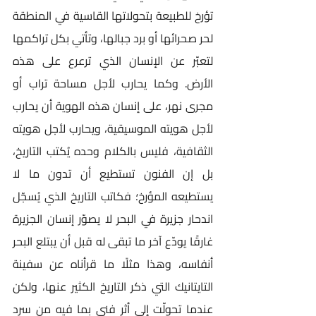
تؤرخ للطبيعة بتحولاتها القاسية في المنطقة 
لحر صحرائها أو برد جبالها، وتأتي بكل تراكمها 
لتعبّر عن الإنسان الذي ترعرع على هذه 
الأرض. وكما يحارب لأجل مساحة تراب أو 
مجرى نهر، على إنسان هذه الهوية أن يحارب 
لأجل هويته الموسيقية، ويحارب لأجل هويته 
الثقافية، فليس بالكلام وحده يُكتب التاريخ، 
بل إن الفنون تستطيع أن تدون ما لا 
يستطيعه المؤرخ؛ فكاتب التاريخ الذي يُسجّل 
اندحار جزيرة في البحر لا يصوّر إنسان الجزيرة 
غارقًا يودّع آخر ما تبقى له قبل أن يبتلع البحر 
أنفاسه، وهذا مثلًا ما قرأناه عن سفينة 
التايتانيك التي ذكر التاريخ الكثير عنها، ولكن 
عندما تحولّت إلى أثر فني بما فيه من سرد 