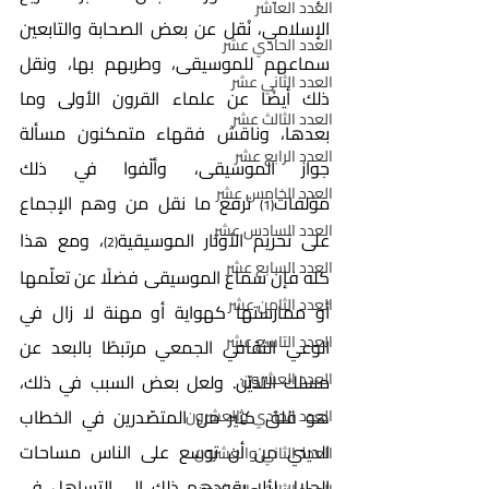
العدد العاشر
الإسلامي، نُقل عن بعض الصحابة والتابعين 
العدد الحادي عشر
سماعهم للموسيقى، وطربهم بها، ونقل 
العدد الثاني عشر
ذلك أيضًا عن علماء القرون الأولى وما 
العدد الثالث عشر
بعدها، وناقش فقهاء متمكنون مسألة 
العدد الرابع عشر
جواز الموسيقى، وألّفوا في ذلك 
العدد الخامس عشر
مؤلفات
 ترفع ما نقل من وهم الإجماع 
(1)
العدد السادس عشر
على تحريم الأوتار الموسيقية
، ومع هذا 
(2)
العدد السابع عشر
كله فإن سماع الموسيقى فضلًا عن تعلّمها 
العدد الثامن عشر
أو ممارستها كهواية أو مهنة لا زال في 
العدد التاسع عشر
الوعي الثقافي الجمعي مرتبطًا بالبعد عن 
العدد العشرون
مسلك التديّن. ولعل بعض السبب في ذلك، 
هو قلق كثير من المتصّدرين في الخطاب 
العدد الحادي والعشرون
الديني من أن توسع على الناس مساحات 
العدد الثاني والعشرون
الحلال لئلا يقودهم ذلك إلى التساهل في 