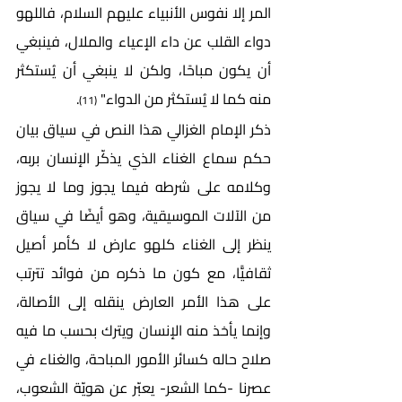
المر إلا نفوس الأنبياء عليهم السلام، فاللهو 
دواء القلب عن داء الإعياء والملال، فينبغي 
أن يكون مباحًا، ولكن لا ينبغي أن يُستكثر 
منه كما لا يُستكثر من الدواء" 
.
(11)
ذكر الإمام الغزالي هذا النص في سياق بيان 
حكم سماع الغناء الذي يذكّر الإنسان بربه، 
وكلامه على شرطه فيما يجوز وما لا يجوز 
من الآلات الموسيقية، وهو أيضًا في سياق 
ينظر إلى الغناء كلهو عارض لا كأمر أصيل 
ثقافيًّا، مع كون ما ذكره من فوائد تترتب 
على هذا الأمر العارض ينقله إلى الأصالة، 
وإنما يأخذ منه الإنسان ويترك بحسب ما فيه 
صلاح حاله كسائر الأمور المباحة، والغناء في 
عصرنا -كما الشعر- يعبّر عن هويّة الشعوب، 