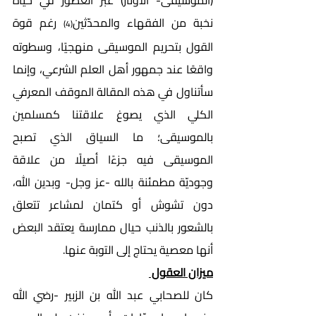
(الموسيقى- الأوتار) عبر العصور في حياة 
نخبة من الفقهاء والمحدّثين
 رغم قوة 
(4)
القول بتحريم الموسيقى منهجيًا، وسطوته 
واقعًا عند جمهور أهل العلم الشرعي، وإنما 
سأتناول في هذه المقالة الموقف المعرفي 
الكلي الذي يصوغ علاقتنا كمسلمين 
بالموسيقى؛ ما السياق الذي تصبح 
الموسيقى فيه جزءًا أصيلًا من علاقة 
وجوديّة مطمئنة بالله -عز وجل- وبدين الله، 
دون تشوش أو كتمان لمشاعر تتعلق 
بالشعور بالذنب حيال ممارسة يعتقد البعض 
أنها معصية يحتاج إلى التوبة عنها. 
ميزان العقول 
كان للصحابي عبد الله بن الزبير -رضي الله 