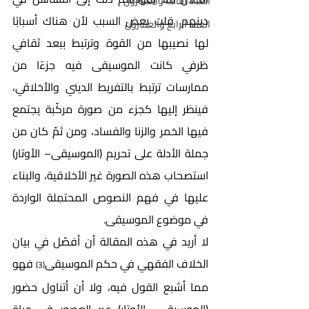
العدد الثالث والعشرون
دينهم. قلت بعض السبب لأن هناك أسبابًا 
العدد الرابع والعشرون
لها نصيبها من القوة وترتبط ببعد ثقافي 
ظرفي كانت الموسيقى فيه جزءًا من 
ممارسات ترتبط بالتفريط الديني والأخلاقي، 
فينظر إليها كجزء من صورة مركّبة يجتمع 
فيها الخمر والزنا والفساد، ومن ثمّ كان من 
جملة الأدلة على تحريم (الموسيقى– الأوتار) 
استصحاب هذه الصورة غير الأخلاقية، والبناء 
عليها في فهم النصوص المحتمِلة الواردة 
في موضوع الموسيقى.
لا أريد في هذه المقالة أن أفصّل في بيان 
الخلاف الفقهي في حكم الموسيقى
 فهو 
(3)
مما أشبع القول فيه، ولا أن أتناول حضور 