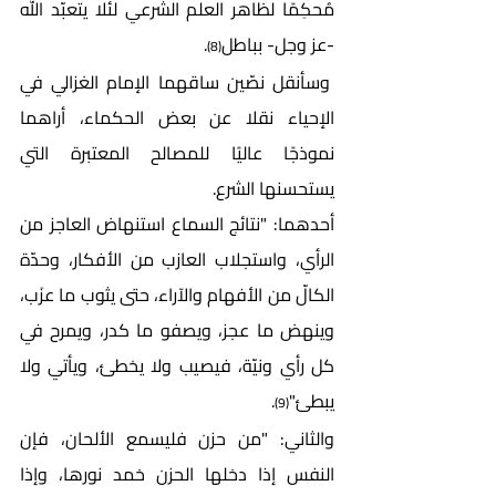
مُحكِمًا لظاهر العلم الشرعي لئلا يتعبّد الله 
-عز وجل- بباطل
.  
(8)
 وسأنقل نصّين ساقهما الإمام الغزالي في 
الإحياء نقلا عن بعض الحكماء، أراهما 
نموذجًا عاليًا للمصالح المعتبرة التي 
يستحسنها الشرع. 
أحدهما: "نتائج السماع استنهاض العاجز من 
الرأي، واستجلاب العازب من الأفكار، وحدّة 
الكالّ من الأفهام والآراء، حتى يثوب ما عزَب، 
وينهض ما عجز، ويصفو ما كدر، ويمرح في 
كل رأي ونيّة، فيصيب ولا يخطئ، ويأتي ولا 
يبطئ"
.  
(9)
والثاني: "من حزن فليسمع الألحان، فإن 
النفس إذا دخلها الحزن خمد نورها، وإذا 