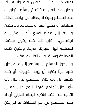
بحيث كان إطارًا لا فحش فيه ولا فساد، 
وكان هذا الفن له رتبته في سلّم الأولويات 
عند المسلم بحيث لا يعطّله عن واجب يتعلق 
بعباداته أو صلاح أمره أو علاقاته، ولا يكون 
وسيلة إلى محرّم نفسي أو سلوكي أو 
اجتماعي،  فإن ذلك كله يكون محققًا 
لمصلحة لها اعتبارها شرعًا، وتكون هذه 
المصلحة وسيلة لجلاء القلب والعقل.
ولا يجوز للمسلم أن يستمع إلى غناء يحزن 
قلبه حزنًا يضرّه، أو يؤجج شهوته، أو يثبّط 
همّته، بل ولو كان المستمع في حال تألّه 
-أي حال تجتمع فيها الروح على معاني 
التأليه لله- فقد اشترط الإمام الغزالي أن لا 
يبحر المستمع في بحر المجازات ما لم يكن 