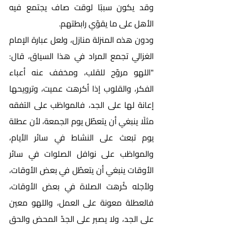
وقد يكون سببًا لوقت صاف يجتمع فيه 
الأهل على ما يقوّي رابطتهم. 
ودون هذه المنزلة منازل، ولعل عبارة الإمام 
الغزالي تجمع المراد في هذا السياق، قال: 
"اللهو مروّح للقلب، ومخفف عنه أعباء 
الفكر، والقلوب إذا أكرهت عميت، وترويحها 
إعانة لها على الجد، فالمواظب على التفقه 
مثلًا ينبغي أن يتعطّل يوم الجمعة، لأن عطلة 
يوم تبعث على النشاط في سائر الأيام، 
والمواظب على نوافل الصلوات في سائر 
الأوقات ينبغي أن يتعطّل في بعض الأوقات، 
ولأجله كُرهت الصلاة في بعض الأوقات، 
فالعطلة معونة على العمل، واللهو معين 
على الجد، ولا يصبر على الجدّ المحض والحق 