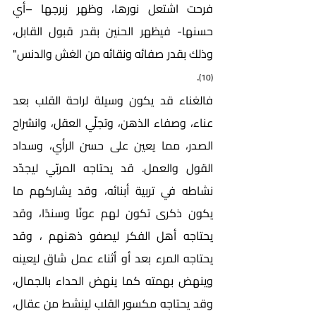
فرحت اشتعل نورها، وظهر زبرجها –أي 
حسنها- فيظهر الحنين بقدر قبول القابل، 
وذلك بقدر صفائه ونقائه من الغش والدنس"
. 
(10)
فالغناء قد يكون وسيلة لراحة القلب بعد 
عناء، وصفاء الذهن، وتجلّي العقل، وانشراح 
الصدر، مما يعين على حسن الرأي، وسداد 
القول والعمل. قد يحتاجه المربّي ليجدّد 
نشاطه في تربية أبنائه، وقد يشاركهم ما 
يكون ذكرى تكون لهم عونًا وسندًا، وقد 
يحتاجه أهل الفكر ليصفو ذهنهم ، وقد 
يحتاجه المرء بعد أو أثناء عمل شاق ليعينه 
وينهض بهمته كما ينهض الحداء بالجمال، 
وقد يحتاجه مكسور القلب لينشط من عقال، 