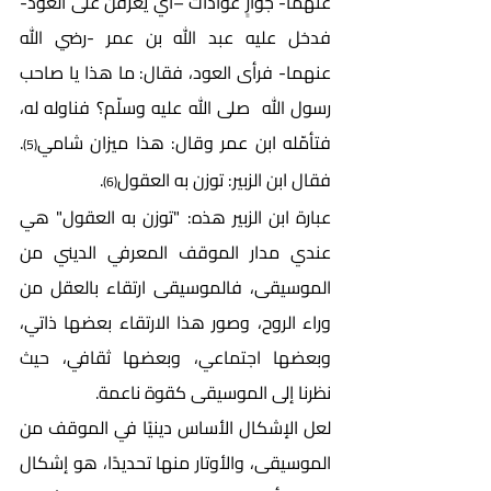
عنهما- جوارٍ عوّادات –أي يعزفن على العود- 
فدخل عليه عبد الله بن عمر -رضي الله 
عنهما- فرأى العود، فقال: ما هذا يا صاحب 
رسول الله  صلى الله عليه وسلّم؟ فناوله له، 
فتأمّله ابن عمر وقال: هذا ميزان شامي
. 
(5)
فقال ابن الزبير: توزن به العقول
.
(6)
عبارة ابن الزبير هذه: "توزن به العقول" هي 
عندي مدار الموقف المعرفي الديني من 
الموسيقى، فالموسيقى ارتقاء بالعقل من 
وراء الروح، وصور هذا الارتقاء بعضها ذاتي، 
وبعضها اجتماعي، وبعضها ثقافي، حيث 
نظرنا إلى الموسيقى كقوة ناعمة. 
لعل الإشكال الأساس دينيًا في الموقف من 
الموسيقى، والأوتار منها تحديدًا، هو إشكال 