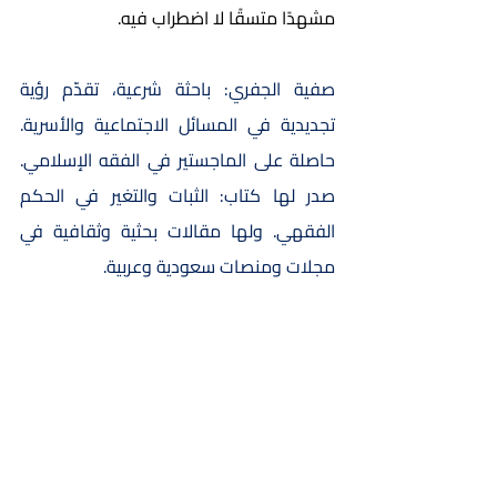
مشهدًا متسقًا لا اضطراب فيه. 
صفية الجفري: 
باحثة شرعية، تقدّم رؤية 
تجديدية في المسائل الاجتماعية والأسرية. 
حاصلة على الماجستير في الفقه الإسلامي. 
صدر لها كتاب: الثبات والتغير في الحكم 
الفقهي. ولها مقالات بحثية وثقافية في 
مجلات ومنصات سعودية وعربية.
منها: ما كتبه الزبيدي في شرح إحياء علوم 
الدين في كتاب السماع والوجد، وما كتبه 
الشوكاني في نيل الأوطار في باب ما جاء في 
آلة اللهو، وما كتبه ابن حزم في المحلّى بالآثار 
في كتاب البيوع في مسألة بيع آلات اللهو. 