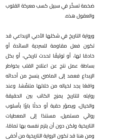
ضخمة تسخَّر في سبيل كسب معركة القلوب 
والعقول هذه.      
ورواية التاريخ في شكلها الأدبي الإبداعي قد 
تكون فعل مقاومة للسردية السائدة أو 
خادمًا لها، أو توثيقًا لحدث تاريخي، أو بكل 
بساطة عمل نتج عن اعتلاج القلب بخواطر 
الإبداع فعمد إلى الماضي ينسج من أحداثه 
واقعًا يجد لخياله من خلالها متنفّسًا. وعند 
روايته للتاريخ يمزج الكاتب بين الحقيقة 
والخيال، ويصوّر حقبة أو حدثًا بارزًا بأسلوب 
روائي مستميل، مستندًا إلى المعطيات 
التاريخية ولكن دون أن يلزم نفسه بها تمامًا، 
ومن هنا قد تكون الرواية التاريخية من أخفى 