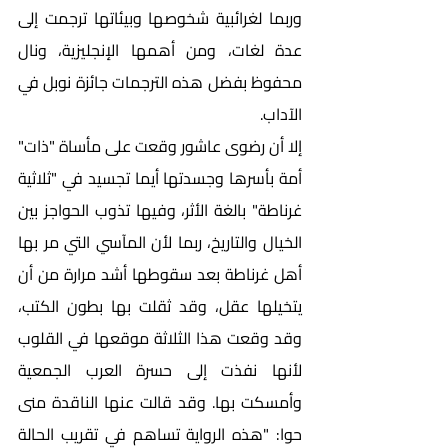
وربما لغرائبية شخوصها وبيئاتها ترجمت إلى 
عدة لغات، ومن أهمها الإنجليزية، ونال 
محفوظ بفضل هذه الترجمات جائزة نوبل في 
الآداب.                
إلا أن رضوى عاشور وقعت على مأساة "ذات" 
أمة بأسرها وجسدتها أيما تجسيد في "ثلاثية 
غرناطة" بالغة الأثر، وفيها تذوب الحواجز بين 
الخيال والتاريخ، ربما لأن المآسي التي مر بها 
أهل غرناطة بعد سقوطها أشد مرارة من أن 
يتخيلها عقل، وقد ثقلت بها بطون الكتب، 
وقد وقعت هذا الثلاثة موقعها في القلوب 
لأنها نفذت إلى حسرة العرب الجمعية 
وأمسكت بها. وقد قالت عنها الناقدة منى 
حوا: "هذه الرواية تساهم في تقريب الحالة 