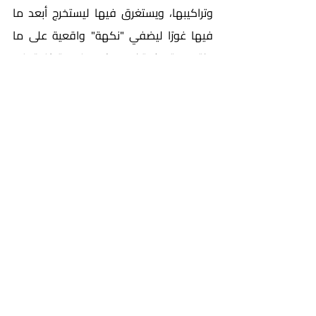
وتراكيبها، ويستغرق فيها ليستخرج أبعد ما 
فيها غورًا ليضفي "نكهة" واقعية على ما 
يكتب، وقد لا تكون جل هذه متوافرة في 
المعجم المعاصر الذي يستند إليه المترجم 
فيفقد كثيرًا منها، ومع هذه صبغة الأصالة. 
وعلى المترجم أن يحترس من أن يقع في فخ 
المغالطات التاريخية، ويدرس الحقبة التي 
يتحدث الكاتب عنها في لغته الأصل، كما 
الكتابات في اللغة التي يترجم إليها، في سعيه 
للحفاظ على الجو التاريخي والثقافي للرواية، 
ولكي يوجد لقرائه الجو ذاته. وقد يواجه 
المترجمون تحيزات ثقافية تؤثر في فهمهم 
للنصوص؛ ويمكن أن تؤدي إلى تفسيرات 
منحازة، أو إلى تجنب موضوعات حساسة، 