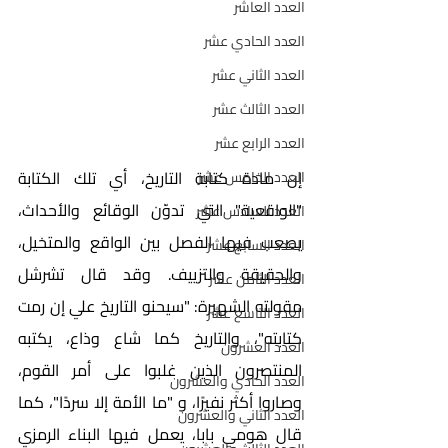
العدد العاشر
العدد الحادي عشر
العدد الثاني عشر
العدد الثالث عشر
العدد الرابع عشر
إن مادة كتابة التاريخ، أي تلك الكتابة 
العدد الخامس عشر
"الواقعية" التي تدوّن الوقائع والأحداث، 
العدد السادس عشر
يصعب فيها الفصل بين الواقع والمتخيل، 
العدد السابع عشر
والحقيقة والتزييف. وقد قال تشرشل 
العدد الثامن عشر
مقولته الشهيرة: "سيحنو التاريخ علي إن رمت 
العدد التاسع عشر
كتابته"، والتاريخ كما شاع وذاع، يكتبه 
العدد العشرون
المنتصرون الذين غلبوا على أمر القوم، 
العدد الحادي والعشرون
وصاروا أكثر نفيرًا، و "ما الأمة إلا سردًا"، كما 
العدد الثاني والعشرون
قال هومي بابا، يعمل فيها البناء الرمزي 