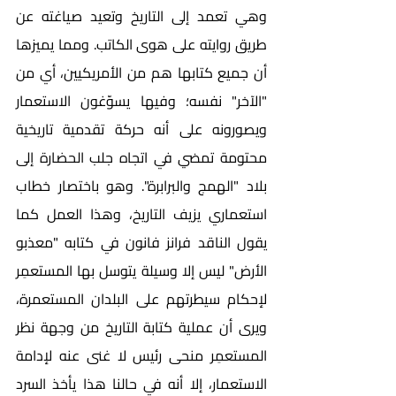
وهي تعمد إلى التاريخ وتعيد صياغته عن 
طريق روايته على هوى الكاتب. ومما يميزها 
أن جميع كتابها هم من الأمريكيين، أي من 
"الآخر" نفسه؛ وفيها يسوّغون الاستعمار 
ويصورونه على أنه حركة تقدمية تاريخية 
محتومة تمضي في اتجاه جلب الحضارة إلى 
بلاد "الهمج والبرابرة". وهو باختصار خطاب 
استعماري يزيف التاريخ، وهذا العمل كما 
يقول الناقد فرانز فانون في كتابه "معذبو 
الأرض" ليس إلا وسيلة يتوسل بها المستعمِر 
لإحكام سيطرتهم على البلدان المستعمرة، 
ويرى أن عملية كتابة التاريخ من وجهة نظر 
المستعمِر منحى رئيس لا غنى عنه لإدامة 
الاستعمار، إلا أنه في حالنا هذا يأخذ السرد 