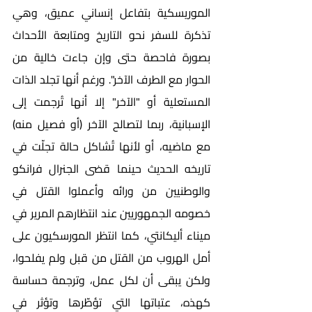
الموريسكية بتفاعل إنساني عميق، وهي 
تذكرة للسفر نحو التاريخ ومتابعة الأحداث 
بصورة فاحصة حتى وإن جاءت خالية من 
الحوار مع الطرف الآخر". ورغم أنها تجلد الذات 
المستعلية أو "الآخر" إلا أنها تُرجمت إلى 
الإسبانية، ربما لتصالح الآخر (أو فصيل منه) 
مع ماضيه، أو لأنها تُشاكل حالة تجلّت في 
تاريخه الحديث حينما قضى الجنرال فرانكو 
والوطنيين من ورائه وأعملوا القتل في 
خصومه الجمهوريين عند انتظارهم المرير في 
ميناء أليكانتي، كما انتظر المورسكيون على 
أمل الهروب من القتل من قبل ولم يفلحوا، 
ولكن يبقى أن لكل عمل، وترجمة حساسة 
كهذه، عتباتها التي تؤطّرها وتؤثر في 