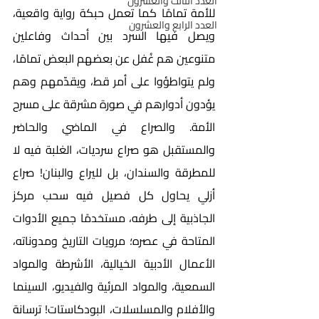
العدد الثالث والعشرون
للأمة تمامًا كما تعمل حبكة رواية واقعية، 
العدد الرابع والعشرون
ويصل فيها السرد بين أحداث وفاعلين 
متنوعين هم غُفل عن بعضهم البعض تمامًا، 
ولم يتواطؤوا على أمر قط، ويقدّمهم وهم 
يؤدون أدوارهم في صورة مشرقة على مسرح 
الأمة. والصراع في الماضي والحاضر 
والمستقبل هو صراع سرديات، الغلبة فيه لا 
للمطرقة والسندان، بل لليراع والبنان! صراع 
أزلي يحاول كل فصيل فيه سحب مركز 
الجاذبية إلى طرفه، مستخدمًا جميع الأدوات 
المتاحة في عصره؛ مرويات التاريخ ومدوناته، 
الأعمال الأدبية الخيالية، الأشرطة والمواد 
السمعية، والمواد المرئية والفيديو، السينما 
والأفلام والمسلسلات، البودكاستات! ترسانة 