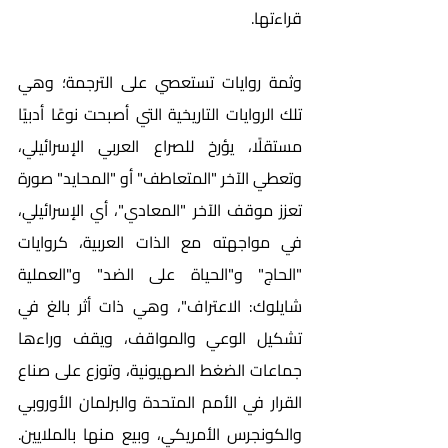
قراءتها.    
وثمة روايات تستعصي على الترجمة؛ وهي 
تلك الروايات التاريخية التي أصبحت نوعًا أدبيًا 
مستقلًا، يؤرخ للصراع العربي الإسرائيلي، 
وتعطي الآخر "المتعاطف" أو "المحايد" صورة 
تعزز موقف الآخر "المعادي"، أي الإسرائيلي، 
في مواجهته مع الذات العربية، كروايات 
"الحاج" و"الحياة على الضد" و"العملية 
شايلوك: الاعتراف"، وهي ذات أثر بالغ في 
تشكيل الوعي والمواقف، ويقف وراءها 
جماعات الضغط الصهيونية، وتوزع على صناع 
القرار في الأمم المتحدة والبرلمان الأوروبي 
والكونجرس الأمريكي، وبيع منها بالملايين. 