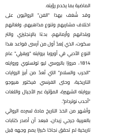
الماضية بما يخدم رؤيته.
وقد شُغف بهذا "الفن" الروائيون على 
اختلاف مشاربهم وتنوع مذاهبهم، ولغاتهم 
وبلدانهم وأزمانهم، بدءًا بالإنجليزي والتر 
سكوت، الذي يُعدّ أول من أرسى قواعد هذا 
النوع الأدبي في أوروبا بروايته "ويفرلي" عام 
1814، مرورًا بالروسي ليو تولستوي وروايته 
"الحرب والسلام" التي تُعدّ من أبرز الروايات 
التاريخية، وحتى الفرنسي فيكتور هيوجو 
بروايته الشهيرة، المؤثرة عبر الأجيال واللغات 
"أحدب نوتردام".  
وأشهر من اتخذ التاريخ مادة لسرده الروائي 
بالعربية جرجي زيدان، فبعد أن أصدر كتابات 
تاريخية لم تحقق نجاحًا كبيرًا يمم وجهه قِبل 