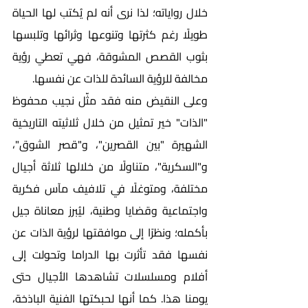
خلال رواياته؛ لذا نرى أنه لم يُكتب لها الحياة 
طويلًا رغم كثرتها وتنوعها وثرائها وتلبسها 
بثوب القصص المشوقة، فهي تعطي رؤية 
مخالفة للرؤية السائدة للذات عن نفسها.
وعلى النقيض منه فقد مثّل نجيب محفوظ 
"الذات" خير تمثيل من خلال ثلاثيته التاريخية 
الشهيرة "بين القصرين"، و"قصر الشوق"، 
و"السكرية"، متناولًا من خلالها ثلاثة أجيال 
مختلفة، ومتوغلًا في تلافيف مآس فكرية 
واجتماعية وقضايا وطنية، ليُبرز معاناة جيل 
بأكمله؛ ونظرًا إلى موافقتها لرؤية الذات عن 
نفسها فقد تأثرت بها الدراما وتحولت إلى 
أفلام ومسلسلات تشاهدها الأجيال حتى 
يومنا هذا. كما أنها لحبكتها الفنية الباذخة، 