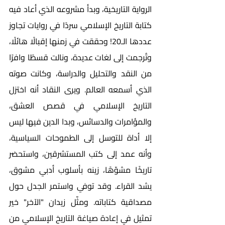
الرواية التاريخية، وبدأ مشروعه الذي أعاد فيه 
كتابة التاريخ الإسلامي سردًا في روايات تجاوز 
عددها الـ20! وحققت في زمنها إقبالًا هائلًا، 
وتُرجمت إلى لغات عديدة، ونالت قسطًا وافرًا 
من النقد والتحليل والدراسة، وكانت صوته 
الذي أسمعه العالم. ويرى النقاد أنه اختزل 
التاريخ الإسلامي في قصص العشق، 
والمؤامرات والدسائس، وبدا الدين فيها ليس 
إلا أداة للتوسل إلى الطموحات السياسية، 
وأنه عمد إلى كتب المستشرقين، واستحضر 
تاريخًا مشوّهًا، زينه بأسلوب أدبي مشوق، 
يشد القراء. وقد توفي واستمر الجدل حول 
مصداقية كتاباته. ومثّل زيدان "الآخر" خير 
تمثيل في إعادة صياغة التاريخ الإسلامي من 