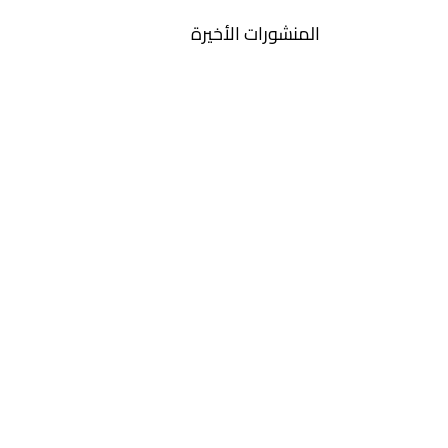
المنشورات الأخيرة
كلمة هيئة التحرير: النقد البيئي
ecocriticism
تعليقات