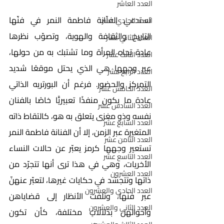
العدد العاشر
تستدعي الفنّانة فاطمة النمر في فنّها 
العدد الحادي عشر
التاريخ والثقافة والهوية، وتصوّب نظرها 
العدد الثاني عشر
عادة تجاه المرأة وما تشتبك به من حولها، 
العدد الثالث عشر
عبر وجهها هيَ الذي يحتل موقعًا شديد 
العدد الرابع عشر
التمركز والحضور. فرغم أن البورتريه الذاتي 
العدد الخامس عشر
عادة ما يكون منفذًا تعبيريًّا خاصًا بالفنان 
العدد السادس عشر
نفسه وذو مغزى يتعلق به هو، كالتقاط ذاته 
العدد السابع عشر
المتغيرة عبر الزمن، إلا أن الفنانة فاطمة النمر 
العدد الثامن عشر
تستعير وجهها كرمز يعبّر عن حالات النساء 
العدد التاسع عشر
الأخريات، وهي في هذا ترى أنها تتجرّد من 
العدد العشرون
ذاتها وتتجسّد في حكايات غيرها، لتعبّر عنهنّ 
العدد الحادي والعشرون
عبر فنّها، وتلفت الأنظار إلى قضاياهن 
العدد الثاني والعشرون
وأحوالهن بدلالاتٍ مختلفة، كأن تكون 