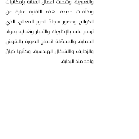
والتعبيريّة، وشحنت أعمال الفنانة بإمكانيات 
وتخلّقات جديدة. هذه التقنية عبارة عن 
الكولاج وحضور سجادّ الحرير المعالج، الذي 
ترسم عليه بالإكليريك والأحبار وتغطيه بمواد 
الحماية، والمحصّلة اندماج الصورة بالنقوش 
والزخارف والأشكال الهندسية، وكأنها كيانٌ 
واحد منذ البداية.