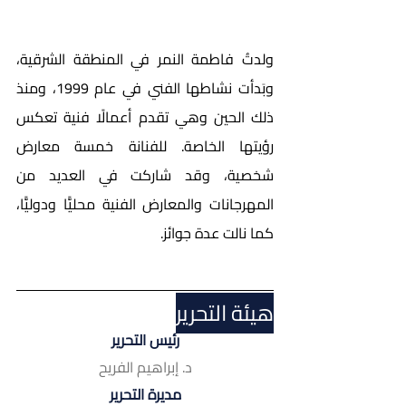
ولدتُ فاطمة النمر في المنطقة الشرقية، 
وبَدأت نشاطها الفني في عام 1999، ومنذ 
ذلك الحين وهي تقدم أعمالًا فنية تعكس 
رؤيتها الخاصة. للفنانة خمسة معارض 
شخصية، وقد شاركت في العديد من 
المهرجانات والمعارض الفنية محليًّا ودوليًّا، 
كما نالت عدة جوائز.
هيئة التحرير
رئيس التحرير
د. إبراهيم الفريح
مديرة التحرير