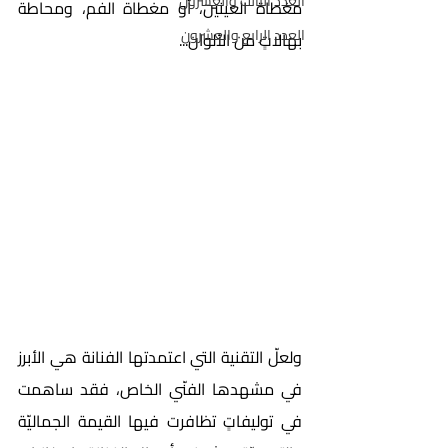
العدد الثالث والعشرون
مغطاة العينين، أو مغطاة الفم، ومحاطة 
العدد الرابع والعشرون
بهالاتٍ من الألوان... 
ولعلّ التقنية التي اعتمدتها الفنانة هي الأبرز 
في مشهدها الفنّي الخاص، فقد ساهمت 
في توليفاتٍ تظافرت فيها القيمة الجماليّة 