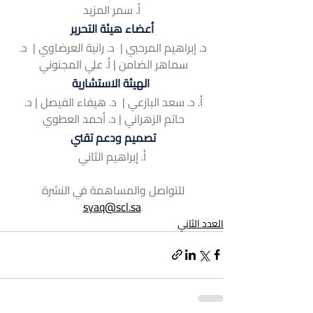
أ. سمر المزيد
أعضاء هيئة التحرير
د. إبراهيم المرحبي |  د. رانية العرضاوي |  د. 
سماهر الضامن | أ. علي المجنوني 
 الهيئة الاستشارية
أ. د. سعد البازعي |  د. هيفاء الفيصل | د. 
حاتم الزهراني | د. أحمد العطوي 
تصميم ودعم تقني 
أ. إبراهيم الثاني
للتواصل والمساهمة في النشرة 
syaq@scl.sa
العدد الثاني