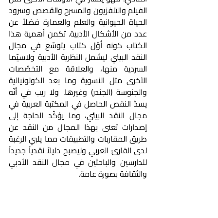
الفيلم والتلفزيون والمسرح والقصص وسرود 
الحياة الحيوانية والعلم والعمارة فضلاً عن 
عدد من الأشكال الأدبية. تكمن أهمية هذا 
الكتاب كونه أوّل كتاب يتوسّع في مجال 
النقد البيئي ليشمل النظرية الأدبية ولاسيّما 
السردية منها، والعلاقة مع التخصّصات 
الأخرى مثل النسوية وما بعد الكولونيالية 
والجنوسة (الجندر) وغيرها. ولا ريب في أنّه 
يسدّ النقص الحاصل في المكتبة العربية في 
مجال النقد البيئي، وما يؤكّد الحاجة إلى 
إصدارات تعنى بهذا المجال من النقد عن 
طريق المقاربات والتطبيقات مما يلبي الرغبة 
لدى القارئ العربي وليصبح دليلاً نقدياً جديداً 
للدارسين والباحثين في مجال النقد الأدبي 
والثقافة بصورة عامة.    