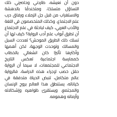
دون أن نعيشه، طاردني وحاصرني ذلك 
التساؤل متسلحًا، ومتخندقًا بالدهشة 
والاستغراب من قبل جل الزملاء ورفاق درب 
علم الاجتماع، وكذلك المتخصصون في اللغة 
والأدب العربي، كيف لباحثة في علم الاجتماع 
أن تطرق أبواب علم أدب الرواية؟ كيف لها أن 
تسلك ذلك الطريق الموحش؟ تعددت السبل 
والمسالك وتوحدت الوجهة، لكن أهمها 
وأكثرها تأثيرًا كان انشغالي بالخطاب 
كممارسة اجتماعية تعكس التاريخ 
الاجتماعي للمجتمعات، لا سيما أن الرواية 
حقل خصب لإجراء هذه الدراسة، فالرواية 
عالم متكامل، تنبض الحياة متدفقة في 
كياناته، يستنطق هذا العالم بروح الإنسان 
والمجتمع، ويستقرئ ظواهره وإشكالاته 
وأزماته وهمومه.