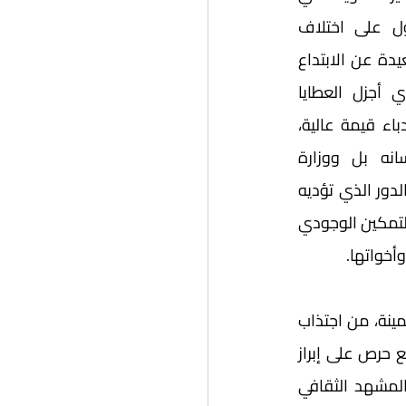
ترسيخ وجود المجتمعات والدول على اختلاف 
حضاراتها وانتماءاتها. والجوائز بعيدة عن الابتداع 
في مجتمع الجزيرة العربية الذي أجزل العطايا 
للشعراء مذ وجودهم ومنح الأدباء قيمة عالية، 
وجعلهم واجهة المجتمع ولسانه بل ووزارة 
إعلامه -إن صحّ التشبيه- واعيا بالدور الذي تؤديه 
القوة الأدبية، قوة الكلمة، من التمكين الوجودي 
وأخواتها. 
وبالنظر إلى منطقة الخليج العربي، يجد المتابع بأنّ الجوائز الثقافية والأدبية تحرزُ أهدافا ثمينة، من اجتذاب 
للمواهب العربية والعالمية، ولفت النظر العالمي للقيمة الثقافية العميقة للمنطقة، مع حرص على إبراز 
الجهود السياسية في تكوين هُوية خليجية متميزة بالمعرفة والثقافة والفاعلية في المشهد الثقافي 