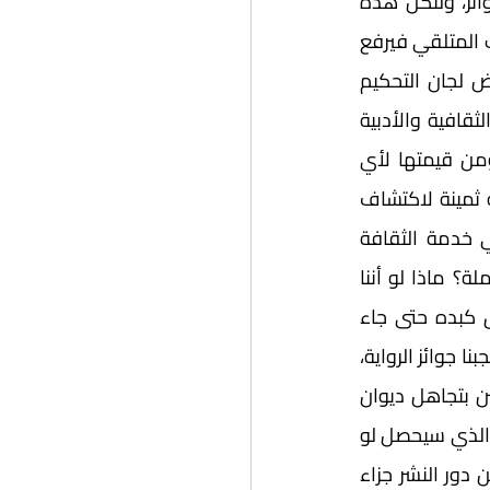
لذلك، لنعرض عن ضفة مضطربة الميناء، مكسورة الشراع، ولنعد مرة أخرى لخليج الجوائز، ولتكن هذه 
المرة الأسئلة حيال: ما الذي ينقص هذه الجوائز؟ هل القيمة المادية العالية لبعضها يربك المتلقي فيرفع 
من درجة حرارة لسانه؟ ويجعله مُدبرا غير مُقبل؟ أم هي المعايير غير المعلنة من بعض لجان التحكيم 
المنوطة بالعمل على هذه الجوائز وضعف بعض هذه اللجان؟ هل تحتاج جوائز الخليج الثقافية والأدبية 
لضجة إعلامية "تويترية" تفتح أبواق القاصي والداني والساخط والراضي فينال منها ومن قيمتها لأي 
سبب صغر أم كبر؟ أليست جوائز الخليج العربي اليوم في الثقافة والأدب والترجمة فرصة ثمينة لاكتشاف 
المواهب وتعزيزها؟ ألا ترى معي بأنها قطفةٌ يستحقها من أنفق جهده وعمره في خدمة الثقافة 
والأدب والترجمة والفنون، فتكون بمثابة وسام الشكر الذي يناله استحقاقا بدون مجاملة؟ ماذا لو أننا 
أغلقنا بابها واكتفينا بالتصفيق بعد نهاية كل قصيدة يلقيها علينا الشاعر الذي احترق كبده حتى جاء 
بعظيم القوافي، وسجّل تاريخنا وحضارتنا وعروبتنا وأبرز هوية خليجنا العريقة؟ ماذا لو أننا حجبنا جوائز الرواية، 
ألسنا بذلك نخاصم شهريار وننحر شهرزاد بسيف غير مسرور ولا سارّ، وننهي رحلة الحكّائين بتجاهل ديوان 
البشرية الأول :الحكاية؟!  وحتى لا أكثر عليك أيها القارئ الفطِن، دعني أتساءل معك: ما الذي سيحصل لو 
اكتفى الأدباء والمثقفون بالدراهم اليوسفية المعدودة التي تصلهم  أو لا تصلهم، من دور النشر جزاء 