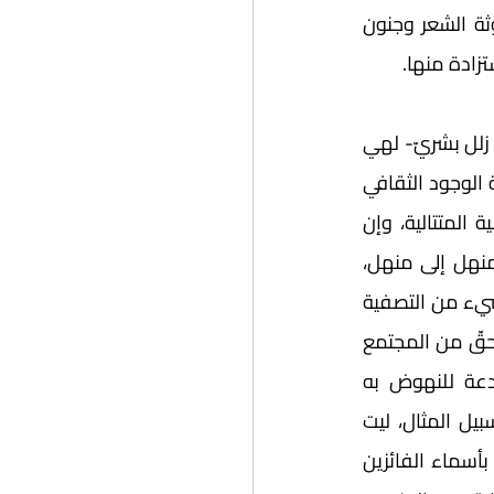
بعيدا عن الوفاق على إبداعهم، ماذا سيحصل لهم وسط كدّ العيش وأرق الكتابة ولوثة الشعر وجنون 
زادة منها. 
إنّ الجوائز التي يحملها الخليج للمشهد الثقافي والأدبي والفني- على ما فيها من بعض زلل بشريّ- لهي 
اليوم مفخرة للحضارة الخليجية والعربية والعالمية، وهي أبواب تسهم في تشريع  أهمية الوجود الثقافي 
والأدبي الإنساني، وترطّب أيام البشر الساخنة وسط تغيرات العالم الاقتصادية والسياسية المتتالية، وإن 
كانت مفردة "جائزة" في بعض معانيها هي مقدار الماء الذي يجوز به المسافر من منهل إلى منهل، 
والشربة الواحدة التي تُعطى للظامئ، فماء الخليج في هذا المقام ماء عذب فرات، وبشيء من التصفية 
والتنقية سيزداد عذوبة وريًّا. إنّ ما تقوم به جوائز الخليج العربي من دور مهم عمل يستحقّ من المجتمع 
الثقافي دعمه عبر تطويره، وتقديم الأفضل لمسيرته، وطرح الأفكار المبتكِرة والمبدعة للنهوض به 
وتقديمه في أفضل صوره، ونقده البنّاء هو واحد من أهم صور هذا الدعم. فعلى سبيل المثال، ليت 
جوائزنا الخليجية تلتفت إلى ظاهرة قلة الفائزات من النساء الأديبات والمثقفات مقارنة بأسماء الفائزين 