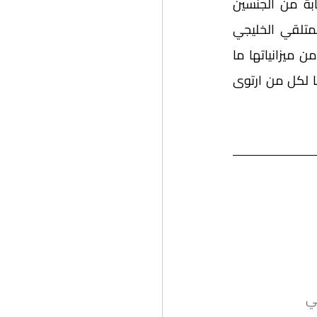
الرجال، وهي ظاهرة لافتة جدا، وأيضا تخصيص جزء من هذه الجوائز للمواهب الشابة من الجنسين 
ودعمها حياتيا وليس فقط ثقافيا، كذلك ليت جوائزنا باختلاف مساراتها أن تعطي للمتلقي الخليجي 
والعربي والعالمي معاييرها الواضحة، وأن تتخلى عن كثير من الشكليات التي قد تأخذ من ميزانياتها ما 
يمكن به تقديم المزيد والمزيد من الدعم للثقافة والأدب والترجمة والفن. وهنيئا مريئا لكل من ارتوى 
ي 