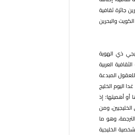
للجوائز الموجودة مسبقا، ممّا جعل المملكة العربية السعودية ترعى ما يزيد على عشرين جائزة ثقافية 
وأدبية محلية وعالمية. وتلتها الإمارات العربية المتحدة في أكثر من ست جوائز، وتقاربت الكويت والبحرين 
هذا المشهد العامر بصدى الإبداع وتشجيع المبدعين، الكثيف بحضور المجتمع الخليجي ذي الهوية 
المميزة بالعمق الحضاري استجلب عددا من التساؤلات، وكثيرا من الجدل في الساحة الثقافية العربية 
والعالمية، إذ غدت منطقة الخليج العربي، المملكة العربية السعودية خاصة، قبلة جاذبة للعقول المبدعة 
الأدبية والثقافية في الداخل والخارج، مما كوّن صورة جديدة لمركز الثقافة العربية، الذي غدا اليوم الخليج 
العربي، وتزحزح من الأقطاب الثقافية العربية الأخرى، دون أن ينقص من قدرها أو دورها أو أهميتها؛ إذ 
تشكّلت اللجان المحكّمة لهذه الجوائز على الغالب من جنسيات عربية مختلفة إضافة إلى الخليجيين، ومن 
ثمّ تميزت لجان التحكيم فيها بالخبرة الواسعة في مجالات الثقافة والأدب والفنون والترجمة، وهو ما 
أضفى على الجوائز سمة التنوع والعمق الفكري العربي العالمي. من جهة أخرى، برز للشخصية الخليجية 