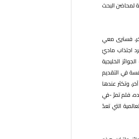
الحضور المعرفي والثقافي في الأوساط العربية والعالمية، وزاد استقطاب العقول الخليجية لمحاضن البحث 
هذا ما تراه أيها القارئ العزيز من الضفة المضيئة لخليج الجوائز، وأمّا على الجانب الآخر، فسترى معي 
ضفة جدلُها حمل الهمز واللمز حيال الجوائز الخليجية الثقافية والأدبية، واعتبر أنّها مجرد اجتذاب ماديّ 
ولائي، وزاد على ذلك مسألة الأوضاع الاقتصادية العربية والعالمية المضطربة، فكانت الجوائز الخليجية 
-من وجهة ظنّهم- جني قطف سهل، لا جديّة فيه.  في الوقت ذاته، ارتفعت روح المنافسة في التقديم 
على هذه الجوائز، وهو ما يحدث عادة حالة طبيعية من الهرج والمرج عند فوز اسم دون آخر، وتكثر عندها 
نظرات التشكيك وغمزات التسييس.  ولا أظنّ أنّ هذه الضفة طارئة على ساحل الخليج وحده، فلم تمرّ -في 
معرفتي المحدودة -جائزة دون أن تهبّ بها رياح التشكيك أو التحبيط، حتى جائزة نوبل العالمية التي تعدّ 