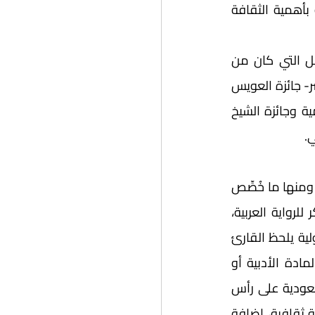
والأدبي العالمي. إضافة إلى اكتشاف المواهب وتسليط الضوء على العقول الواعية بأهمية الثقافة 
إذن؛ نحن أمام حراك "جوائزي" قوي، انطلق من عام 1977 بإعلان جائزة الملك فيصل التي كان من 
مجالاتها اللغة العربية والأدب، وتوالت بعدها جوائز يُذكر منها -على سبيل المثال لا الحصر- جائزة العويس 
وجائزة البابطين وجائزة الشيخ زايد وجائزة السلطان قابوس وجائزة الملك عبدالله العالمية وجائزة الشيخ 
. 
وقد تنوعت هذه الجوائز لتشمل الأدب والترجمة والفنون والثقافة والمنجزات الإبداعية، ومنها ما خُصِّص 
للشعر كجائزة سوق عكاظ وجائزة أمير الشعراء، ومنها ما انفرد بالرواية كجائزة البوكر للرواية العربية، 
ومنها ما كان للترجمة فقط وبعضها للمسرح وقليل منها للكتابة النقدية. وبنظرة شمولية يلحظ القارئ 
بأنّ هذه الجوائز قد ارتبط بعضها بشخصية سياسية أو ثقافية، وبعضها جاء مرتبطا بالمادة الأدبية أو 
الثقافية. وتأتي هذه الجوائز مرتحلة بين دول الخليج العربي لتكون المملكة العربية السعودية على رأس 
القائمة بعد انطلاق رؤية 2030 الطموحة، حيث انطلقت أكثر من أربع عشرة جائزة وطنية ثقافية، إضافة 