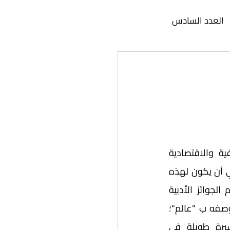
العدد السادس
عدد الثاني عشر
د السابع عشر
دد الثاني والعشرون
تقتضي القيمة التاريخية والثقافية والاقتصادية 
والسياسية لمنطقة الخليج العربي أن يكون لهذه 
المنطقة الحضور الكبير في عالم الجوائز الأدبية 
والثقافية، وليس من المبالغة وصفه ب "عالم"؛ 
فللجوائز الثقافية والأدبية مسيرة طويلة في 