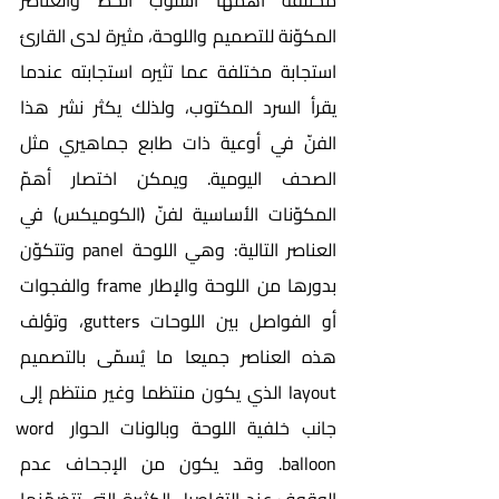
المكوّنة للتصميم واللوحة، مثيرة لدى القارئ 
استجابة مختلفة عما تثيره استجابته عندما 
يقرأ السرد المكتوب، ولذلك يكثر نشر هذا 
الفنّ في أوعية ذات طابع جماهيري مثل 
الصحف اليومية. ويمكن اختصار أهمّ 
المكوّنات الأساسية لفنّ (الكوميكس) في 
العناصر التالية: وهي اللوحة panel وتتكوّن 
بدورها من اللوحة والإطار frame والفجوات 
أو الفواصل بين اللوحات gutters، وتؤلف 
هذه العناصر جميعا ما يُسمّى بالتصميم 
layout الذي يكون منتظما وغير منتظم إلى 
جانب خلفية اللوحة وبالونات الحوار word 
balloon. وقد يكون من الإجحاف عدم 
الوقوف عند التفاصيل الكثيرة التي تتضمّنها 