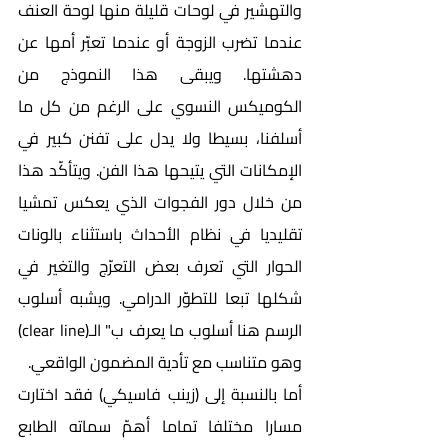
والتهشير في لوحات قليلة منها لوحة العنف 
عندما تضرب الزوجة أو عندما تعبّر أمها عن 
دهشتها. ويبقى هذا النموذج من 
الكوميكس النسوي على الرغم من كل ما 
أسلفنا، بسيطا ولا يدل على تفنن كبير في 
الإمكانات التي يتيحها هذا الفن. ويتأكّد هذا 
من خلال دور الفجوات الذي يعكس تمشيا 
تقليديا في نظام الأحداث باستثناء بالونات 
الحوار التي تعرف بعض التعرّج والتغير في 
شكلها تبعا للتطوّر الدرامي. ويشبه أسلوب 
الرسم هنا أسلوب ما يعرف ب" الـ(clear line) 
وهو متناسب مع تأدية المضمون الواقعي. 
أما بالنسبة إلى (زينب فاسيكي) فقد اختارت 
مسارا مختلفا تماما أهمّ سماته الطابع 