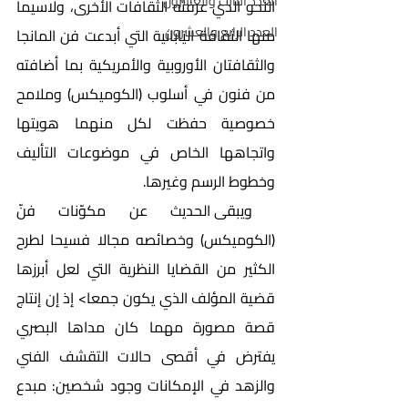
العدد الثالث والعشرون
النحو الذي عرفته الثقافات الأخرى، ولاسيما 
العدد الرابع والعشرون
منها الثقافة اليابانية التي أبدعت فن المانجا 
والثقافتان الأوروبية والأمريكية بما أضافته 
من فنون في أسلوب (الكوميكس) وملامح 
خصوصية حفظت لكل منهما هويتها 
واتجاهها الخاص في موضوعات التأليف 
وخطوط الرسم وغيرها.           
 ويبقى الحديث عن مكوّنات فنّ 
(الكوميكس) وخصائصه مجالا فسيحا لطرح 
الكثير من القضايا النظرية التي لعل أبرزها 
قضية المؤلف الذي يكون جمعا> إذ إن إنتاج 
قصة مصورة مهما كان مداها البصري 
يفترض في أقصى حالات التقشف الفني 
والزهد في الإمكانات وجود شخصين: مبدع 