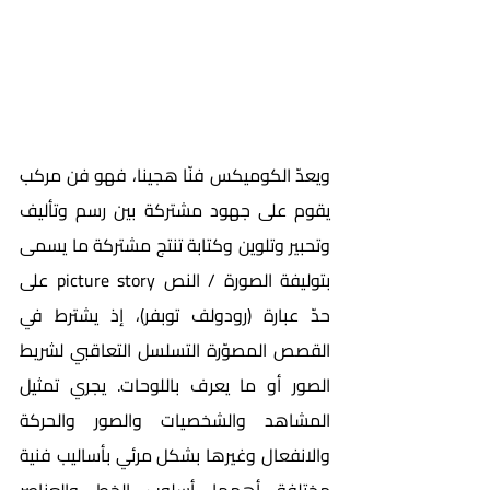
ويعدّ الكوميكس فنّا هجينا، فهو فن مركب 
يقوم على جهود مشتركة بين رسم وتأليف 
وتحبير وتلوين وكتابة تنتج مشتركة ما يسمى 
بتوليفة الصورة / النص picture story على 
حدّ عبارة (رودولف توبفر)، إذ يشترط في 
القصص المصوّرة التسلسل التعاقبي لشريط 
الصور أو ما يعرف باللوحات. يجري تمثيل 
المشاهد والشخصيات والصور والحركة 
والانفعال وغيرها بشكل مرئي بأساليب فنية 
مختلفة أهمها أسلوب الخط والعناصر 