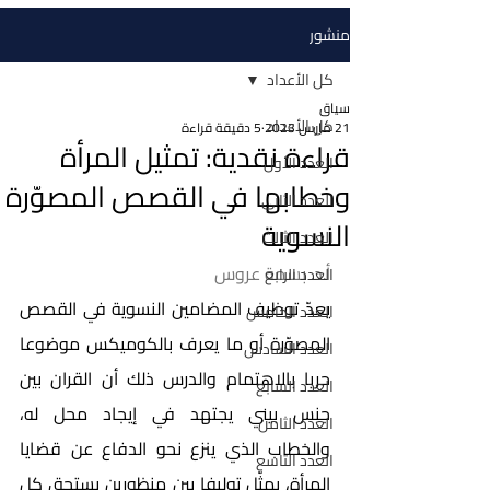
منشور
كل الأعداد
سياق
كل الأعداد
21 مارس 2023
5 دقيقة قراءة
قراءة نقدية: تمثيل المرأة
العدد الأول
وخطابها في القصص المصوّرة
العدد الثاني
النسوية
العدد الثالث
أ.د. بسمة عروس
العدد الرابع
يعدّ توظيف المضامين النسوية في القصص 
العدد الخامس
المصوّرة أو ما يعرف بالكوميكس موضوعا 
العدد السادس
حريا بالاهتمام والدرس ذلك أن القران بين 
العدد السابع
جنس بيني يجتهد في إيجاد محل له، 
العدد الثامن
والخطاب الذي ينزع نحو الدفاع عن قضايا 
العدد التاسع
المرأة، يمثّل توليفا بين منظورين يستحق كل 