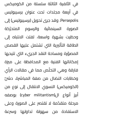
في الألفية الثالثة سلسلة من الكوميكس 
في أربعة مجلدات تحت عنوان برسيبوليس 
Persepolis. وقد جرى تحويل (برسيبوليس) إلى 
الصورة السينمائية والرسوم المتحرّكة 
وحظيت بشهرة واسعة، لفتت الانتباه إلى 
الطاقة التأثيرية التي تشتمل عليها القصص 
المصوّرة ومساحة النقد الجريء التي تتيحها 
إمكاناتها الفنية مع المحافظة على ميزة 
فارقة وهي التخلّص مما في مقالات الرأي 
وخطابات النضال من صفة المباشرة. دشّن 
(الكوميكس) النسوي الانتقال إلى نوع من 
أبرز أنواع ال(cyber militantism) بوصفه 
مرحلة متقدّمة لا تقتصر على الصورة وعلى 
الاستفادة من سهولة تداولها وسرعة 