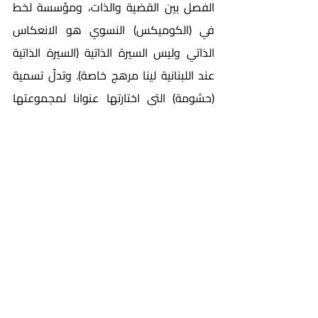
الفصل بين القضية والذات، ومؤسسة لخط 
في (الكوميكس) النسوي هو الانعكاس 
الذاتي وليس السيرة الذاتية (السيرة الذاتية 
عند اللبنانية لينا مرهج خاصة). وتدلّ تسمية 
(حشومة) التي اختارتها عنوانا لمجموعتها 
الأولى عن تحدّ صارخ للمجتمع المحافظ 
بفضح الازدواجية في سلوكه بين التشديد في 
فرض الأعراف الاجتماعية التي تحدّ من حرية 
المرأة وتراها تهديدا للأخلاق وبين انتهاك 
هذه القيم من قبل المجتمع الذكوري.
ويمكن القول إن الجديد في خطابها هو 
فكرة العري أسلوبا ومعنى ورسالة (يختلف 
عن توظيف العري في مجلات القصص 
المصورة الامريكية والفرنسية في مطلع 