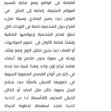
القتامة في الواقع ومع فكرة تقسيم 
العوالم المتباينة، إضافة إلى التدرّج  في 
اللونين حيث يصبح الرمادي وسيلة لملء 
الفراغ حول الشخصية خاصة في اللوحات التي 
تصوّر تفكير الشخصية وعوالمها الباطنية 
وتشتدّ قتامة الألوان في  تصوير المواجهات 
أو العنف حيث يجري تمثيل الزوج وهو يعنّف 
زوجته في صورة بدون ملامح ولا أعضاء 
تعتمد تركيز لون واحد وهذا شبيه بما نجده 
في كثير من أنواع القصص المصورة النسوية 
في تصويرها التحرش بالمرأة حيث يجسّم 
الرجل بصورة كائن مثل المارد أو الكائن 
الخيالي المخيف (اللاأنسنة).
 أما من الناحية 
الفنية 
فنجد استعمالا لخطوط الحركة 