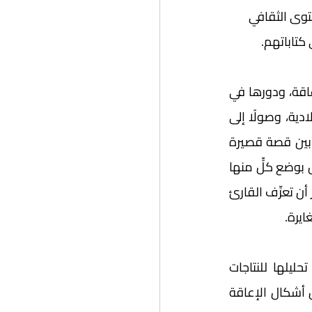
توى الثقافي 
كتاباتهم. 
وقد ركَّزت حمدار في كتابها على طريقة تمثيل معاناة الجسد الأنثوي ذي المرض أو الإعاقة، ودورها في 
الأدب العربي؛ لتأخذ القارئ في رحلة شاملة في الأدب العربي، تبدأ من الخمسينيات الميلادية، وصولًا إلى 
العقد الأول من القرن الحادي والعشرين. انتخبت فيها الكاتبة أعمالًا سرديَّة، تنوعت ما بين قصة قصيرة 
ورواية لخمسة عشر كاتبًا وكاتبةً عربية، وقد أطَّرت المؤلفة تحليلها العميق لهذه الأعمال بوضع كلٍّ منها 
في سياقه الاجتماعي والثقافي الخاص، وبهذا المنهج الشمولي العميق استطاعت حمدار أن تعرِّف القارئ 
ايرة.
ووفق هذا الاستقراء التاريخي الشامل، استهلَّت المؤلفة في البابين: الأول والثاني تحليلها للنتاجات 
الأدبية المنتخبة مقارنة بين ما كتبه الذكور والإناث من عام: ١٩٥٠ حتى ٢٠٠٠؛ للكشف عن أشكال الإعاقة 