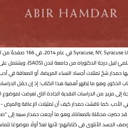
صدر عن se, NY, Syracuse University Press
والكتاب في أصله منجزٌ علميٌ لنيل درجة الدكتور
ا حمدار شحَّ تمثلات أجساد النساء المريضة، أو المعاقة في أد
ّاب الذكور، وهو ما يُظهر أهمية هذا الكتاب؛ إذ إن حقل الدراسات 
بحاجة إلى مزيدٍ من الدراسات النقدية الجادة التي تعرضت لموضوع 
في الأدب. كما ناقشت حمدار كيف أن تمثيلات الإعاقة والمرض - 
 قد حضرت محمّلة بالمعاناة، وهو ما أرجعت حمدار سببه إلى "صع
وصف الجسد الأنثوي في كتاباتهم؛ لأنها تعدُّ أولًا موضوعًا تتم