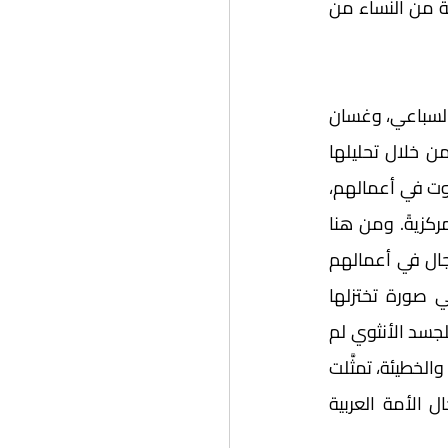
والمرض باستعاراتها المختلفة، ثم قدَّمت في الباب الثالث تحليلًا عميقًا للأعمال المكتوبة من النساء من 
في الباب الأول تناولت حمدار أعمالًا أدبية لستة أدباء عرب، وهم: محمود تيمور، ويوسف السباعي، وغسان 
كنفاني، وزياد قاسم، وحنا مينا، وجميعهم من مصر وبلاد الشام، وقد توصَّلت حمدار من خلال تحليلها 
العميق لنصوص هؤلاء الأدباء إلى أن المرأة لم تحضر إلا عنصرًا مهمَّشًا لا اسم له، أو صوت في أعمالهم، 
بينما حضر الرجل - سليمًا كان أو صاحب إعاقة أو عاهة- في كثير من الأحيان شخصيةً مركزيةً. ومن هنا 
استنتجت حمدار أن استعارة الأجساد الأنثوية المريضة والمعاقة التي وظَّفها الكتّاب الرجال في أعمالهم 
خلال الفترة المحددة جاءت خاضعة لصورة نمطية تتمثل في وصمة العار، مثلًا، وهي صورة تختزلها 
ثقافاتهم الذكورية التي عكسها الأدب؛ حيث أظهر التحليل أن استعارة المرض والإعاقة للجسد الأنثوي لم 
تخرج عن وصف المرأة "الساقطة" وهو ما جعل الإعاقة أو المرض نتيجةً مخزيةً للانحراف والخطيئة، تمثَّلت 
في صورة رد الدين، أما الصورة الثانية للاستعارة فقد تجسَّدت في صورة تعبر عن حال الأمة العربية 