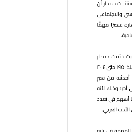
بتول خضيري، ورواية امرأة من هذا العصر (٢٠١٠) للسورية هيفاء بيطار. ومن خلال ذلك، استنتجت حمدار أن 
استعارة الإعاقة أو المرض للجسد الأنثوي في هذه الأعمال جاءت متصلة بالواقع السياسي والاجتماعي 
للبنان والعراق وسورية؛ الذي ينتمي إليه كتَّابها، ومتغيراته، وبالتالي شكَّلت هذه الاستعارة عنصرًا مهمًّا 
حبة. 
ووفق عرض تاريخي لمعاناة الجسد الأنثوي المعاق والمريض في الأدب العربي الحديث ختمت حمدار 
كتابها مشيرة إلى أن استعارة جسد المرأة الأنثوي المريض أو المعاق في الأدب العربي منذ ١٩٥٠ حتى ٢٠١٤ 
قد تطوَّرت خلال هذه السنوات بفضل الأحداث السياسية والاجتماعية ومتغيراتها، وما أحدثته من تغيرٍ 
ملحوظٍ في وضع المرأة التعليمي والثقافي والاقتصادي الذي يختلف من بلد عربي إلى آخر؛ وذلك لأنه 
منذ سبعينيات القرن الماضي خرجت الدول من عباءة القومية العربية إلى المحلية، وهو ما أسهم في تعدد 
الأدب العربي. 
يعد كتاب معاناة الجسد الأنثوي: المرض والإعاقة في الأدب العربي الحديث من الكتب المهمة في بابه 