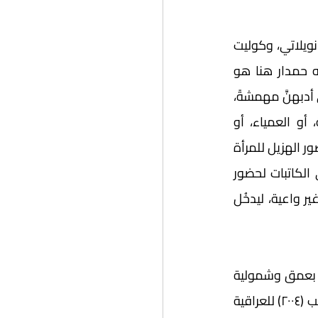
الباب الثاني تطرَّق للأدب الذي كتبته الإناث، وفيه انتخبت حمدار ست كاتبات، وهنَّ: هيام نويلاتي، وكوليت 
خوري، وحنان الشيخ، وعالية ممدوح، وسلوى بكر، وميرال الطحاوي. ومما توصَّلت إليه حمدار هنا هو 
تشارك الكاتبات مع الكتاب في حضور الشخصية الأنثوية المريضة أو المعاقة؛ إذ حضرت في أدبهنَّ مهمشةً، 
ولكن هذه الاستعارة اختلفت عن استعارات الرجال، فجاءت في صورة الأم المريضة، أو العمياء، أو 
العقيمة أو المصابة بعاهة أو شلل نتيجة حادث مروري، وهي استعارات تحمل رمزية الحضور الهزيل للمرأة 
-آنذاك- في المشهد العربي ثقافيًّا واجتماعيًّا، غير أن حمدار لم تشر هنا إلى سبب تبني الكاتبات لحضور 
شخصية المرأة مهمشةً في أعمالهن؛ وما إذا كان ذلك مقصودًا، أو قد حدث بطريقة غير واعية، ليدخُل 
أما الباب الأخير فقد خصصته حمدار لتناول الأعمال الأدبية ما بين ٢٠٠٠ و٢٠١٤، وحلَّلت فيه بعمق وشمولية 
ثلاثة نتاجات أدبية، وهي: رواية مكياج خفيف (٢٠٠٣) للأديب اللبناني حسن داود، ورواية غايب (٢٠٠٤) للعراقية 