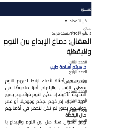
منشور
كل الأعداد
سياق
كل الأعداد
5 مايو 2024
3 دقيقة قراءة
المقال: دماغ الإبداع بين النوم
العدد الأول
واليقظة
العدد الثاني
العدد الثالث
د. هيثم أسامة طيب
العدد الرابع
يغدو سرد أمثلة لأدباء ارتبط لديهم النوم 
العدد الخامس
بمعنى الوَحي والإلهام أمرًا ملحوظًا في 
العدد السادس
المدوَّنة الأدبية، إذ غذَّى النوم قرائحهم بصور 
أدبية، فجاء إدراكهم بحِكم وجودية، أو غمر 
العدد السابع
حواسهم بصور لم تكن لتخطر في أذهانهم 
العدد الثامن
حال اليقظة. 
العدد التاسع
ويبرز السؤال هنا: هل بين النوم والإبداع يا 