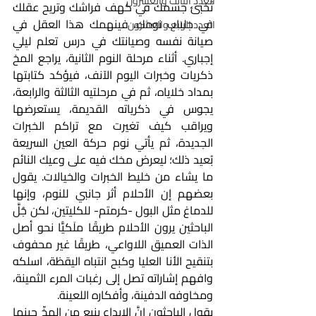
العدد الثالث والعشرون
تُخبئ جسمك في كهف فراشك وتريح عقلك 
في جلباب نومك، فينهمك هذا العقل في 
العدد الرابع والعشرون
صيانة نفسه وصيانتك في درس تعلم ليلي 
إجباري. أثناء مرحلة النوم الثانية، يراجع المخ 
ذكريات وخبرات اليوم الآنف، فيؤكد كتابتها 
بمداد خلاياه، ثم في مرحلتيه الثالثة والرابعة، 
يجوس في ذكرياته القديمة، يستعرضها 
ويراقب كيف تغيرت مع تراكم الخبرات 
الجديدة، ثم يأتي نوم حركة العين السريعة 
بُعيد ذلك؛ ليعرض مخك فيه على وعيك النائم 
ما يشاء من خليط الخبرات والخيالات. يقول 
بعضهم إن الأحلام أثر جانبي للنوم، وإنها 
للدماغ مثل البول -كرمتم- للكليتين، لكن جُلَّ 
الباحثين يرون الأحلام طريقًا ملَكيًّا نحو أصل 
الذات العميق اللاواعي، طريقًا غير محفوف 
بتنقيح الأنا العليا وكبح انتباه اليقظة، اسلكه 
وافهم إشاراته تصل إلى رغبات المرء الثمينة، 
ومخاوفه الدفينة، وأفكاره اللعينة. 
يقول الباحثون إنَّ الإبداع ينبع من المخّ حينما 