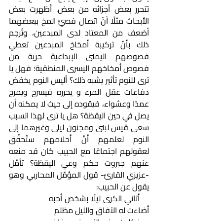
تتحرر بعض أجزائه من بعض. أظهرت بعض 
الأبحاث مثلًا أنّ اتصال فصيَّ المخ ببعضهما 
أضعف من المعتاد لدى المبدعين، وتُرجم 
ذلك بأنّ تركيبة أمخاخ المبدعين تعطي 
فصوصهم اليمنى الإبداعية حرية من 
فصوص أمخاخهم اليسرى المنطقية؛ فهل يا 
ترى للنوم تأثير يشبه ذلك؟ أليس النوم يخفض 
دفاعات عقل المرء و يحرره فيسرح ويمرح 
عمدًا وعشواء، فيقوده إلى حيث لا يمكنه أن 
يصل في حين اليقظة؟ هل يا ترى لهذا السبب 
سعى قيس لبنى ومجنون ليلى وغيرهما إلى 
النوم لعلمهم أنَّ أحلامهم ستُحقِّق 
لعقولهم اجتماعًا مع الحبيب كان قد منعه 
عنهم جبروت حكم وعي اليقظة؟ تأمَّل 
-عزيزي القارئ- قول المؤمّل المحاربي وهو 
يقول عن الحبيب: 
    أتاني الكرى ليلًا بشخص أحبه                 
أضاءت له الآفاق والليل مظلم