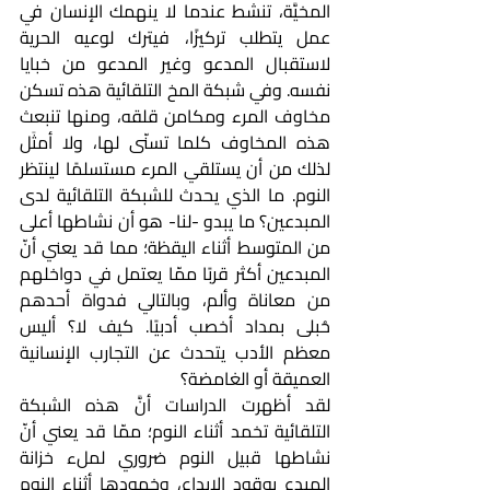
المخيَّة، تنشط عندما لا ينهمك الإنسان في 
عمل يتطلب تركيزًا، فيترك لوعيه الحرية 
لاستقبال المدعو وغير المدعو من خبايا 
نفسه. وفي شبكة المخ التلقائية هذه تسكن 
مخاوف المرء ومكامن قلقه، ومنها تنبعث 
هذه المخاوف كلما تسنّى لها، ولا أمثَل 
لذلك من أن يستلقي المرء مستسلمًا لينتظر 
النوم. ما الذي يحدث للشبكة التلقائية لدى 
المبدعين؟ ما يبدو -لنا- هو أن نشاطها أعلى 
من المتوسط أثناء اليقظة؛ مما قد يعني أنّ 
المبدعين أكثر قربًا ممّا يعتمل في دواخلهم 
من معاناة وألم، وبالتالي فدواة أحدهم 
حُبلى بمداد أخصب أدبيًا. كيف لا؟ أليس 
معظم الأدب يتحدث عن التجارب الإنسانية 
العميقة أو الغامضة؟
لقد أظهرت الدراسات أنَّ هذه الشبكة 
التلقائية تخمد أثناء النوم؛ ممّا قد يعني أنّ 
نشاطها قبيل النوم ضروري لملء خزانة 
المبدع بوقود الإبداع، وخمودها أثناء النوم 