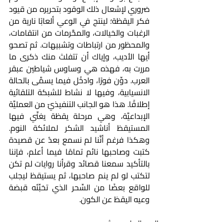
ضروري لإشعال ذلك الوقود بتحريره من قيود 
فكر اليقظة؛ لينتج في الوعي ألعابًا نارية من 
الرغبات والخيالات، والمحَّرمات من انتقامات، 
والمحظور من ارتباطات وتشبيهات. ثم تصحو 
أيها الأديب، وإياك أن تتفلتَ منك ذكرى ما 
مررت به، فهذه هي وساوس شياطين عبقر 
العرب. دوِّن فورًا، وادخُل فيما يسمَّى بالحالة 
الانسيابية، وفيها لا نشاط للشبكة التلقائية 
إطلاقًا. هذا هو الجانب التنفيذيّ من العمليَّة 
الإبداعيَّة، وهي مرحلة يقظة يغنِّي فيها 
المستيقظ أناشيد الشكر لملائكة النوم. 
وهكذا فرغم أنَّنا لم نسمع بعدُ عن قصيدة 
كتبت وصاحبها نائم تمامًا فيما أعلم، فإننا 
بالتأكيد سمعنا قصائد وقرأنا روايات لم تكن 
لتكتب لو لم ينم صاحبها، ثم يستيقظ ليجلب 
للواقع بعضًا من السِّحر الذي تخبِّئه قبضة 
وعيه اليقظ عن الكون.