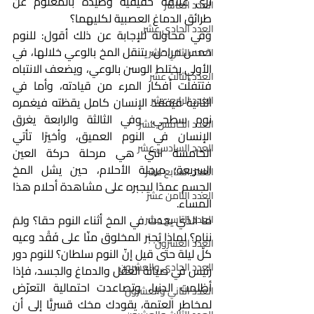
ترى علاقة حقيقية وطيدة بالمعلوم عن 
العدد العاشر
طرائق الدماغ العصبية لكليهما؟ 
العدد الحادي عشر
وفي محاولة للإجابة عن ذلك أقول: للنوم 
خمس مراحل، يتنقل المخ بالوعي خلالها، في 
العدد الثاني عشر
الأولى يختلط الوسن بالوعي، ويضعف الانتباه 
العدد الثالث عشر
فتتفلَّت أفكار المرء من قيادته، وأما في 
العدد الرابع عشر
الثانية فيفقد الإنسان كامل يقظته فيغمره 
نوم سطحي، وفي الثالثة والرابعة يغرق 
العدد الخامس عشر
الإنسان في النوم العميق، وأخيرًا تأتي 
العدد السادس عشر
الخامسة التي هي مرحلة حركة العين 
السريعة؛ مرحلة الأحلام، حين يشل المخ 
العدد السابع عشر
الجسم عمدًا ليجبره على مشاهدة أحلام هذا 
العدد الثامن عشر
المساء. 
ما الذي يحدث في المخ أثناء النوم حقا؟ ولمَ 
العدد التاسع عشر
ننام؟ لماذا يُجبَر المخلوق منّا على فَقْد وعيه 
العدد العشرون
كلّ ليلة حتى قيل إنّ النوم سلطان؟ للنوم دور 
العدد الحادي والعشرون
رئيس في صيانة العقل والدماغ والجسد، فإذا 
أظلمت الدنيا، وتصاعدت احتمالية التعرّض 
العدد الثاني والعشرون
لمخاطر العتمة، يقودك مخك قسريًّا إلى أن 