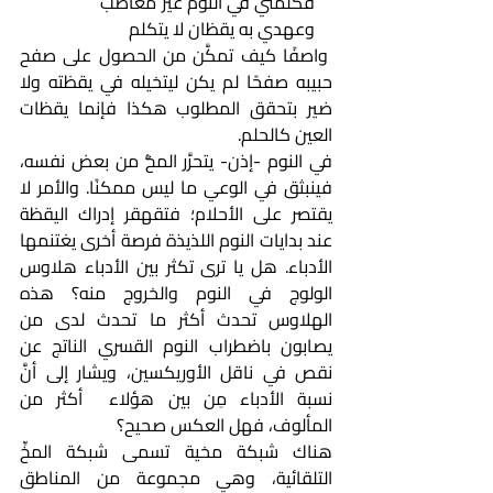
    فكلمني في النوم غير مغاضب                   
    وعهدي به يقظان لا يتكلم
 واصفًا كيف تمكَّن من الحصول على صفح 
حبيبه صفحًا لم يكن ليتخيله في يقظته ولا 
ضير بتحقق المطلوب هكذا فإنما يقظات 
العين كالحلم.
في النوم -إذن- يتحرَّر المخُّ من بعض نفسه، 
فينبثق في الوعي ما ليس ممكنًا. والأمر لا 
يقتصر على الأحلام؛ فتقهقر إدراك اليقظة 
عند بدايات النوم اللذيذة فرصة أخرى يغتنمها 
الأدباء. هل يا ترى تكثر بين الأدباء هلاوس 
الولوج في النوم والخروج منه؟ هذه 
الهلاوس تحدث أكثر ما تحدث لدى من 
يصابون باضطراب النوم القسري الناتج عن 
نقص في ناقل الأوريكسين، ويشار إلى أنَّ 
نسبة الأدباء مِن بين هؤلاء  أكثر من 
المألوف، فهل العكس صحيح؟
هناك شبكة مخية تسمى شبكة المخِّ 
التلقائية، وهي مجموعة من المناطق 