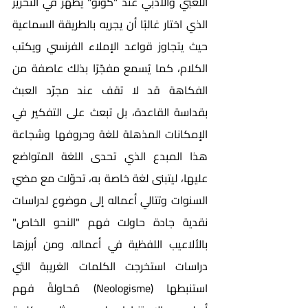
اللعبي والأدبي عند "كونو" يظهر في التحرير 
الذي اختار غالبًا أن يجريه بالطريقة السماعية 
حيث يتجاوز قواعد الإملاء الفرنسي ويكتب 
الكلام، كما يُسمع مفجّرًا بذلك عاصفة من 
الفكاهة قد لا تقف عند مجرّد العبث 
بقداسة القاعدة، بل تبعث على التفكير في 
الإمكانات المذهلة للغة وحروفها وشجاعة 
هذا المبدع الذي تحدى اللغة المتواضع 
عليها، ليتبنى لغة خاصة به، تحوّلت مع مضيّ 
السنوات وتتالي أعماله إلى موضوع لدراسات 
نقدية جادة حاولت فهم "النحو الخاص" 
بالألاعيب اللفظية في أعماله. ومن أبرزها 
دراسات استخرجت الكلمات الغريبة التي 
استنبطها (Neologisme) مُحاولةً فهم 