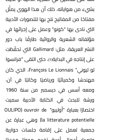
بشيء من هواياته، ذلك أن هذا الهوى يمثّل 
مفتاحًا من المفاتيح نلج بها للتصورات الأدبية 
التي نادى بها "كونو" وعمل على إجرائها في 
مؤلفاته الشعرية والروائية طارقًا باب دور 
النشر العريقة، مثل: Gallimard التي تحفّظت 
على إنتاجه في البداية
، حتى التقى "فرانسوا 
(1)
لو ليوني" François Le Lionnais، الذي كان 
مهندسًا وكميائيًا ورياضيًا وكاتبًا في آن، 
ومعه أسس في ديسمبر من سنة 1960 
ورشة للبحث في الكتابة الأدبية سميت 
اختصارًا بعبارة "أوليبو" OULIPO) ouvroir de 
la litterature potentielle) وهي عبارة عن 
جمعية تعمل على إقامة جلسات حوارية 
وإصدار أعمال أدبية تخدم محورًا محددًا 