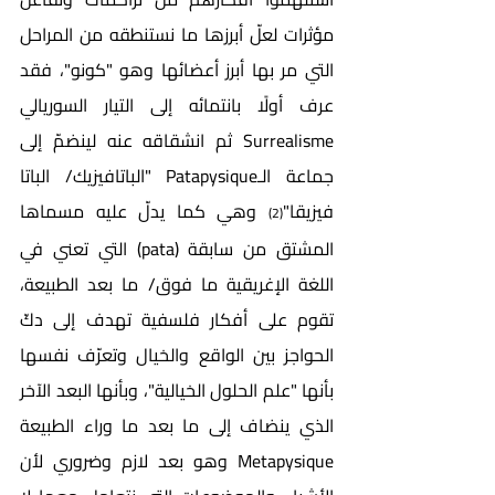
مؤثرات لعلّ أبرزها ما نستنطقه من المراحل 
التي مر بها أبرز أعضائها وهو "كونو"، فقد 
عرف أولًا بانتمائه إلى التيار السوريالي 
Surrealisme ثم انشقاقه عنه لينضمّ إلى 
جماعة الـPatapysique "الباتافيزيك/ الباتا 
فيزيقا"
 وهي كما يدلّ عليه مسماها 
(2)
المشتق من سابقة (pata) التي تعني في 
اللغة الإغريقية ما فوق/ ما بعد الطبيعة، 
تقوم على أفكار فلسفية تهدف إلى دكّ 
الحواجز بين الواقع والخيال وتعرّف نفسها 
بأنها "علم الحلول الخيالية"، وبأنها البعد الآخر 
الذي ينضاف إلى ما بعد ما وراء الطبيعة 
Metapysique وهو بعد لازم وضروري لأن 