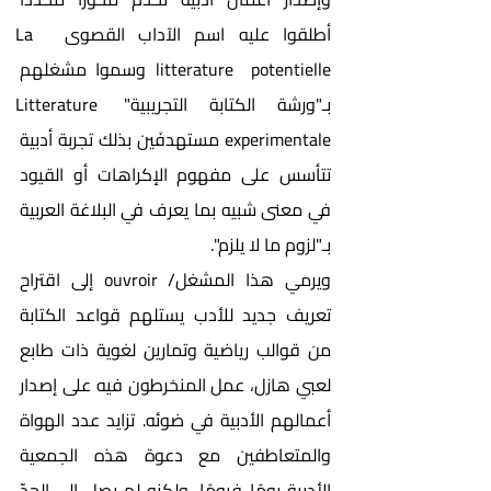
أطلقوا عليه اسم الآداب القصوى La  
litterature  potentielle وسموا مشغلهم 
بـ"ورشة الكتابة التجريبية" Litterature 
experimentale مستهدفَين بذلك تجربة أدبية 
تتأسس على مفهوم الإكراهات أو القيود 
في معنى شبيه بما يعرف في البلاغة العربية 
بـ"لزوم ما لا يلزم". 
ويرمي هذا المشغل/ ouvroir إلى اقتراح 
تعريف جديد للأدب يستلهم قواعد الكتابة 
من قوالب رياضية وتمارين لغوية ذات طابع 
لعبي هازل، عمل المنخرطون فيه على إصدار 
أعمالهم الأدبية في ضوئه. تزايد عدد الهواة 
والمتعاطفين مع دعوة هذه الجمعية 
الأدبية يومًا فيومًا، ولكنه لم يصل إلى الحدّ 