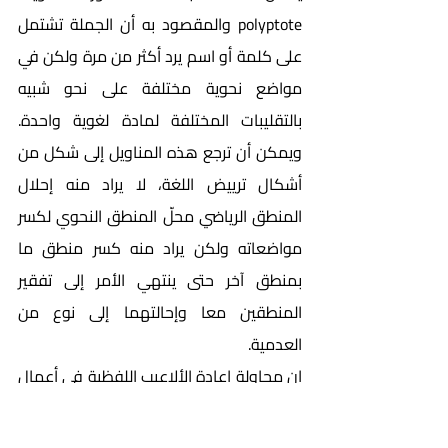
polyptote والمقصود به أن الجملة تشتمل 
على كلمة أو اسم يرد أكثر من مرة ولكن في 
مواضع نحوية مختلفة على نحو شبيه 
بالتقليبات المختلفة لمادة لغوية واحدة. 
ويمكن أن ترجع هذه المناويل إلى شكل من 
أشكال ترييض اللغة، لا يراد منه إحلال 
المنطق الرياضي محلّ المنطق النحوي لكسر 
مواضعاته ولكن يراد منه كسر منطق ما 
بمنطق آخر حتى ينتهي الأمر إلى تفقير 
المنطقين معا وإحالتهما إلى نوع من 
العدمية.
إن محاولة إعادة الألاعيب اللفظية في أعمال 
"كونو" إلى مناويل وقوالب أسلوبية، هو نوع 
من الإدماج اللغوي لمحاولات التمرّد على 