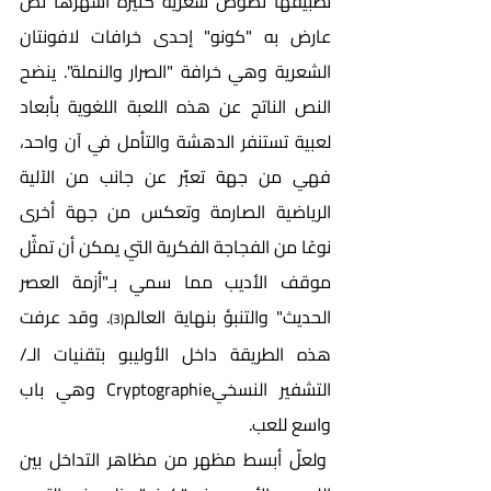
تطبيقها نصوص شعرية كثيرة أشهرها نص 
عارض به "كونو" إحدى خرافات لافونتان 
الشعرية وهي خرافة "الصرار والنملة". ينضح 
النص الناتج عن هذه اللعبة اللغوية بأبعاد 
لعبية تستنفر الدهشة والتأمل في آن واحد، 
فهي من جهة تعبّر عن جانب من الآلية 
الرياضية الصارمة وتعكس من جهة أخرى 
نوعًا من الفجاجة الفكرية التي يمكن أن تمثّل 
موقف الأديب مما سمي بـ"أزمة العصر 
الحديث" والتنبؤ بنهاية العالم
. وقد عرفت 
(3)
هذه الطريقة داخل الأوليبو بتقنيات الـ/ 
التشفير النسخيCryptographie وهي باب 
واسع للعب.
 ولعلّ أبسط مظهر من مظاهر التداخل بين 