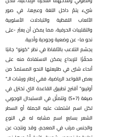
والصوتي وقدحهما الفكرة الإبداعية، فكل 
شيء يتمّ داخل اللغة وعبرها، في صور 
الألعاب اللفظية والتبادلات الأسلوبية 
والتقليبات الحرفية، مما يمكن أن يعبّر -على 
نحو ما- عن وضعية وجودية وأدبية.
يجسّم التلاعب بالألفاظ في نظر "كونو" جانبًا 
محفّزًا للإبداع يمكن الاستفادة منه على 
أنحاء شتى في طليعتها النحو المستمدّ من 
بعض القواعد الرياضية، ففي إطار ورشات الـ" 
أوليبو" اُقترح تطبيق القاعدة التي تختزل في 
صيغة (S+7) وتتمثّل في الاستبدال الوجوبي 
لكل اسم اشتملت عليه الجملة أو السطر 
الشعر بسابع اسم مشابه له في النوع 
والجنس مرتب في المعجم، وقد ونتجت عن 