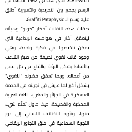
.A.Brewton الذي بعث في 1962 اتجاها في 
الرسم يجمع بين التجريدية والتعبيرية أطلق 
عليه وسم الـ Graffiti Pataphysic.
صقلت هذه النقلات أفكار "كونو" وهيأته 
ليتعمّق أكثر في هواجسه الإبداعية التي 
يمكن تلخيصها في فكرة واحدة، وهي 
وجود قالب لغوي لصيغة من صيغ التلاعب 
بالألفاظ يشكّل البؤرة والقاع في كل عمل 
من أعماله. وربما تعمّق فضوله "اللغوي" 
بشكل أكبر لما عايش في تجربته في الخدمة 
العسكرية في الجزائر والمغرب، اللغة العربية 
المحكية والفصيحة، حيث حاول تعلّم شيء 
منها، ونبّهه الاختلاف اللساني إلى دور 
التجربة السماعية في خلق التجاور الإيقاعي 