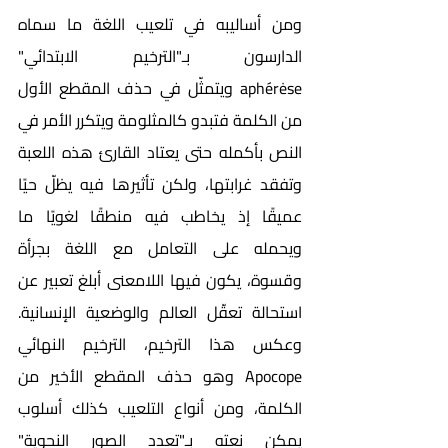
ومن أساليبه في تلعيب اللغة ما سماه 
الدارسون بـ"الترخيم الابتدائي" 
aphérėse ويتمثّل في حذف المقطع الأول 
من الكلمة فتبدو كالمثلومة ويتكرر الأمر في 
النص بأكمله حتى يعتاد القارئ هذه اللعبة 
وتفقد غرابتها، ولكن تأثيرها فيه يظلّ حيًا 
عميقًا إذ يخاطب فيه منطقًا لغويًا ما 
ويحمله على التعامل مع اللغة بجرأة 
وقسوة، يكون فيها اللامعنى أبلغ تعبير عن 
استحالة تعقّل العالم والوضعية الإنسانية. 
وعكس هذا الترخيم، الترخيم النهائي 
Apocope وهو حذف المقطع الأخير من 
الكلمة، ومن أنواع التلعيب كذلك أسلوب 
يمكن نعته بـ"تعدد الصور النحوية" 