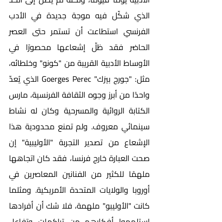
الذي شكّل فيه موجة جديدة في الأدب 
الفرنسي استطاعت أن تستمر حتى العصر 
الحاضر فقد ظلّ إشعاعها محصورًا في 
الأوساط الأدبية القريبة من "كونو" وخلطائه، 
مثل: "جورج بيرَك" Goerges Perec الذي يُعدّ 
واحدًا من أبرز وجوه الثقافة الفرنسية، مارس 
الكتابة الروائية والمسرحية وكان له نشاط 
سينمائي معروف. ولم تمنع محدودية هذا 
الإشعاع من تصدير التجربة "الأوليبية" إن 
صحت العبارة خارج فرنسا، فقد كان اتجاهها 
ملهمًا للكثير من الفنانين المعاصرين في 
أوروبا والولايات المتحدة الأمريكية. ومثلما 
كانت "الأوليبو" ملهمة، فلا شك أن أفرادها 
استلهموا أفكارهم من تراكمات وتفاعل 