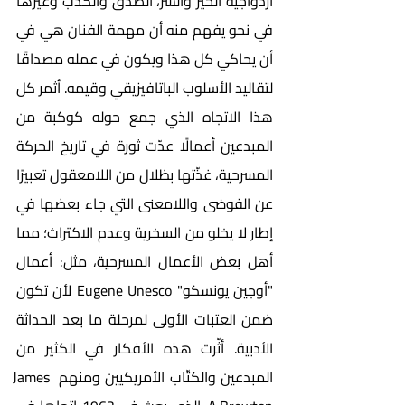
ازدواجية الخير والشر، الصدق والكذب وغيرها 
في نحو يفهم منه أن مهمة الفنان هي في 
أن يحاكي كل هذا ويكون في عمله مصداقًا 
لتقاليد الأسلوب الباتافيزيقي وقيمه. أثمر كل 
هذا الاتجاه الذي جمع حوله كوكبة من 
المبدعين أعمالًا عدّت ثورة في تاريخ الحركة 
المسرحية، غذّتها بظلال من اللامعقول تعبيرًا 
عن الفوضى واللامعنى التي جاء بعضها في 
إطار لا يخلو من السخرية وعدم الاكتراث؛ مما 
أهل بعض الأعمال المسرحية، مثل: أعمال 
"أوجين يونسكو" Eugene Unesco لأن تكون 
ضمن العتبات الأولى لمرحلة ما بعد الحداثة 
الأدبية. أثّرت هذه الأفكار في الكثير من 
المبدعين والكتّاب الأمريكيين ومنهم James 