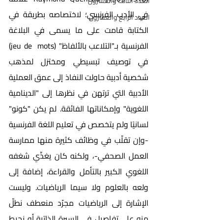
العدد الثالث والعشرون
في الأدب الفرنسي؛ لاختصاصه بطريقة في 
العدد الرابع والعشرون
الكتابة قامت على ما يسمى في البلاغة 
الفرنسية بـ"التلاعب بالألفاظ" (jeu de  mots) 
في توصيف تبسيطي ومختزل لمذهب 
شخصية أدبية حاولت النفاذ إلى عمق العملية 
الأدبية التي ترتهن في نظرها إلى "الدينامية 
اللغوية" وإمكاناتها الفائقة. لم يكن "كونو" 
لسانيًا ولم يتخصص في تعليم اللغة الفرنسية 
-وإن تقلّب في وظائف كثيرة منها ممارسة 
العمل الصحفي-، ولكنه كان يغذّي شغفه 
اللغوي الكبير بالتأمل والقراءة، إضافة إلى 
ولعه بالعلوم ولا سيما الرياضيات. وليست 
الإشارة إلى الرياضيات مجرّد منعطف نطلّ 
منه على تفاصيل في السيرة الذاتية أو نحيط 