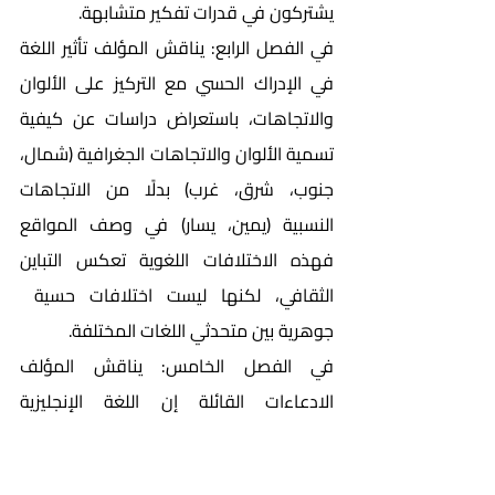
يشتركون في قدرات تفكير متشابهة.
في الفصل الرابع: يناقش المؤلف تأثير اللغة 
في الإدراك الحسي مع التركيز على الألوان 
والاتجاهات، باستعراض دراسات عن كيفية 
تسمية الألوان والاتجاهات الجغرافية (شمال، 
جنوب، شرق، غرب) بدلًا من الاتجاهات 
النسبية (يمين، يسار) في وصف المواقع 
فهذه الاختلافات اللغوية تعكس التباين 
الثقافي، لكنها ليست اختلافات حسية  
جوهرية بين متحدثي اللغات المختلفة.
في الفصل الخامس: يناقش المؤلف 
الادعاءات القائلة إن اللغة الإنجليزية 
بخصائصها النحوية والمعجمية تؤثر في رؤية 
متحدتيها للعالم، فاللغة الإنجليزية تفتقر إلى 