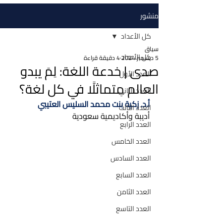
منشور
كل الأعداد
سياق
كل الأعداد
5 ديسمبر 2024
4 دقيقة قراءة
صدى | خدعة اللغة: لِمَ يبدو
العدد الأول
العالم متماثلًا في كل لغة؟
العدد الثاني
أ.د. زكية بنت محمد السليس العتيبي
العدد الثالث
أديبة وأكاديمية سعودية
العدد الرابع
العدد الخامس
العدد السادس
العدد السابع
العدد الثامن
العدد التاسع