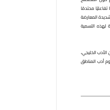
وحقيقة وجوده المستقل، وعلاقته بالأدب العربي عمومًا، فجمع الباب بين طياته نقاشًا تفاعليًا محتدمًا 
حول شرعية المصطلح، وشروط الاصطلاح، وآثار ذلك على الإنتاج الأدبي المعاصر، بين آراء شديدة المعارضة 
تركز على القصور والمحدودية، وآراء مؤيدة تؤكد على استحقاق أدب هذه المنطقة لهذه التسمية 
نطمح أن يكون هذا السجال محفزًا لك أيها القارئ الكريم لتكوين رأيك النقدي الخاص عن الأدب الخليجي، 
وماهيته، ومشروعية تسميته، وسماته، وذلك بمقارنته بالآداب القومية من خلال مفهوم أدب المناطق 