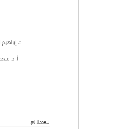
د. إبراهيم 
أ. د. سعد
العدد الرابع