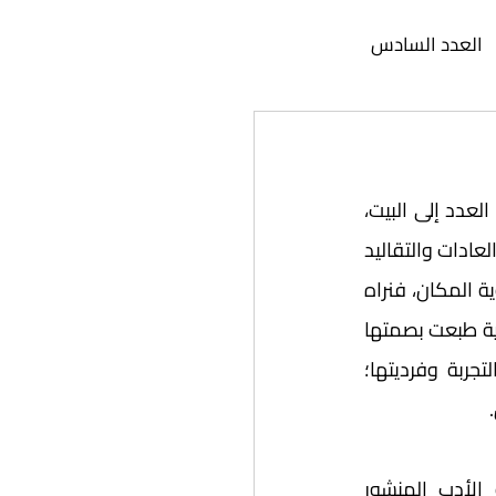
العدد السادس
عدد الثاني عشر
بعد تطوافنا في العدد الماضي من "سياق" بين تضاريس الأدب العالمي، نعود في هذا العدد إلى البيت، 
د السابع عشر
إلى الوطن وإلى الهوية التاريخية والجغرافية التي جمعت ستة بلدان، وربطتها بالعديد من العادات والتقاليد 
المشتركة. والأدب في هذه البلدان -مثل العديد من الآداب القومية- يتميز بارتباطه بهوية المكان، فنراه 
دد الثاني والعشرون
شديد التأثر بأدب الجزيرة العربية الذي يعود لقرون عدة عاصر فيها أحداثًا تاريخية واقتصادية طبعت بصمتها 
على تنوع أصنافه ومواضيعه. ورغم عمره القصير نسبيًا، يتميز الأدب الخليجي بزخم التجربة وفرديتها؛ 
يؤثر المناخ الجغرافي والسوسيولوجي والاقتصادي في القرن العشرين على هوية الأدب المنشور 