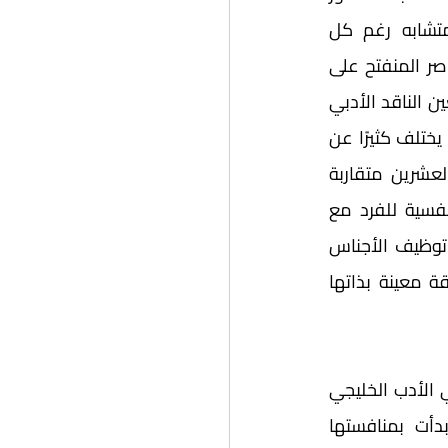
والمكتوب في البلدان الخليجية الستة، ويجمعه بإطار تاريخي اجتماعي مشترك ومتشابه رغم كل 
الاختلافات، فنرى هوية مشتركة، تأثرت بتاريخ المنطقة المنغلق العتيق وحاضرها المعاصر المنفتح على 
ثقافات أخرى وحضارات جديدة خلال القرن الماضي. وتظهر الخصائص الأدبية المتباينة لعين الناقد الأدبي 
عند مقارنته للأدب المنشور في المنطقة قبل وبعد، فبينما كان النص المنبعث من نجد يختلف كثيرًا عن 
النص المولود في الحجاز أو الكويت, أصبحت النصوص المكتوبة في القرن الواحد والعشرين متقاربة 
بطرحها للعديد من المواضيع الاجتماعية المتشابهة، كالقضايا العائلية، والصراعات النفسية للفرد مع 
مجتمعه أو ذاته أو مع الجنس الآخر، إذ انتشرت معالجة الصراعات الجندرية، من خلال توظيف الأجناس 
الأدبية المعاصرة بخصائصها ومواضيعها حتى وإن تفرد النص بسرد تراث وتاريخ منطقة معينة بذاتها 
وبعد أن كان الشعر هو الجنس الأدبي المهيمن في ساحة أدب الجزيرة العربية، نجد في الأدب الخليجي 
أجناسًا أدبية معاصرة للثقافة الأدبية العالمية، فانتشرت كتابة القصة والرواية وبدأت بمنافستها 