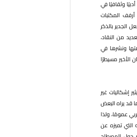
المحمومة للشعر جماهيريًا. ورغم أن العديد من النقاد قد يرون أن الشعر ما يزال متصدرًا أدبيًا وثقافيًا في 
الساحة الخليجية، إلا أن جمهور الرواية قد ساعد كثيرًا في انتشار كتابتها، فازدحمت أرفف المكتبات 
ومعارض الكتب بروايات خليجية جديدة، يهدف العديد منها إلى إرضاء القرّاء لا النقاد. ولعل الجدير بالذكر 
هو بروز بعض الأعمال الروائية المميزة من خلال هذا الزخم الأدبي، حازت على ثناء العديد من النقاد، 
فحصلت أكثر من رواية خليجية على جوائز عربية وعالمية جعلت دور النشر تسعى لترجمتها ونشرها في 
مختلف البلدان حول العالم، وأصبحت الرواية منافسة للشعر في الأدب الخليجي بعدما كان الأخير مسيطرًا 
غير أن القضية اللافتة عند الحديث عن الأدب الخليجي تكمن في المصطلح ذاته الذي يثير إشكاليات غير 
قليلة  لعوامل عدة، منها تاريخ المنطقة الممتد لقرون تسبق نشأة البلدان الخليجية، أو ما قد يراه البعض 
عدم استحقاق لتسمية منعزلة؛ لعمره القصير نسبيًا، وارتباط هذا الأدب الوثيق بالأدب العربي عمومًا، ولذا 
خصصنا باب سجال في هذا العدد لمناقشة مشروعية مسمى الأدب الخليجي، وسماته التي تميزه عن 
باقي الآداب بمشاركة كوكبة من أبرز النقاد والروائيين الخليجين الذين طرحوا آراءهم حول المصطلح 